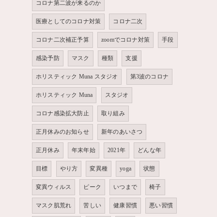
コロナ第二波が来るのか
医療としてのコロナ対策
コロナ二次
コロナ二次補正予算
zoomでコロナ対策
手段
感染予防
マスク
種類
支援
ホリスティック Muna スタジオ
第3波のコロナ
ホリスティック Muna
スタジオ
コロナ感染拡大防止
取り組み
正月休みのお知らせ
新年のあいさつ
正月休み
年末年始
2021年
どんな年
目標
やり方
変異種
yoga
状態
変異ウィルス
ピーク
いつまで
椅子
マスク肌荒れ
苦しい
健康習慣
悪い習慣