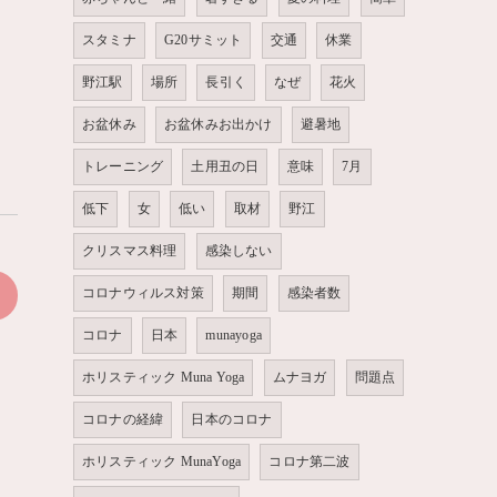
スタミナ
G20サミット
交通
休業
野江駅
場所
長引く
なぜ
花火
お盆休み
お盆休みお出かけ
避暑地
トレーニング
土用丑の日
意味
7月
低下
女
低い
取材
野江
クリスマス料理
感染しない
コロナウィルス対策
期間
感染者数
>
コロナ
日本
munayoga
ホリスティック Muna Yoga
ムナヨガ
問題点
コロナの経緯
日本のコロナ
ホリスティック MunaYoga
コロナ第二波