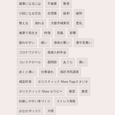
健康になるには
不健康
整形
小顔になる方法
生理痛
緩和
緩和
整える
崩れる
大阪市城東区
悪化
健康で長生き
特徴
意義
影響
疲れやすい
眠い
身体が重い
暑中見舞い
コロナワクチン
産婦人科学会
コレステロール
股関節
あぐら
痛い
歩くと痛い
仕事疲れ
旭区市民講座
感染対策
ホリスティック Muna Yogaスタジオ
ホリスティック Muna セラピー
教室
教室
妊娠しやすい体づくり
ストレス発散
おなかポッコリ
大雨