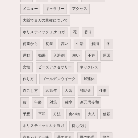
メニュー
ギャラリー
アクセス
大阪でヨガの業種について
ホリスティック ムナヨガ
花
香り
何歳から
初産
高い
生活
解消
冬
運動
効果
入浴剤
寒い
不妊
原因
女性
ビーズアクセサリー
ネックレス
作り方
ゴールデンウイーク
10連休
過ごし方
2019年
人気
補助金
仕事
費
年齢
対策
確率
新元号令和
予想
平和
方法
食べ物
大人
信頼
ホリスティックムナヨガ
待ち受け
赤ちゃんと一緒
暑すぎる
夏の料理
簡単