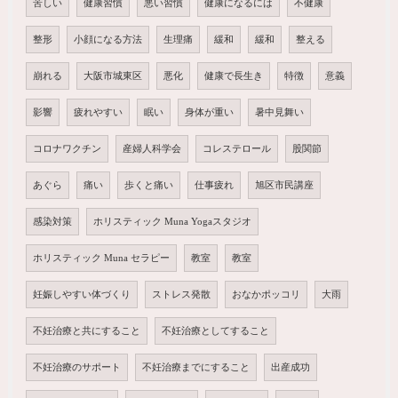
苦しい
健康習慣
悪い習慣
健康になるには
不健康
整形
小顔になる方法
生理痛
緩和
緩和
整える
崩れる
大阪市城東区
悪化
健康で長生き
特徴
意義
影響
疲れやすい
眠い
身体が重い
暑中見舞い
コロナワクチン
産婦人科学会
コレステロール
股関節
あぐら
痛い
歩くと痛い
仕事疲れ
旭区市民講座
感染対策
ホリスティック Muna Yogaスタジオ
ホリスティック Muna セラピー
教室
教室
妊娠しやすい体づくり
ストレス発散
おなかポッコリ
大雨
不妊治療と共にすること
不妊治療としてすること
不妊治療のサポート
不妊治療までにすること
出産成功