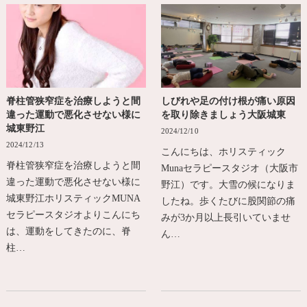
脊柱管狭窄症を治療しようと間
しびれや足の付け根が痛い原因
違った運動で悪化させない様に
を取り除きましょう大阪城東
城東野江
2024/12/10
2024/12/13
こんにちは、ホリスティック
脊柱管狭窄症を治療しようと間
Munaセラピースタジオ（大阪市
違った運動で悪化させない様に
野江）です。大雪の候になりま
城東野江ホリスティックMUNA
したね。歩くたびに股関節の痛
セラピースタジオよりこんにち
みが3か月以上長引いていませ
は、運動をしてきたのに、脊
ん…
柱…