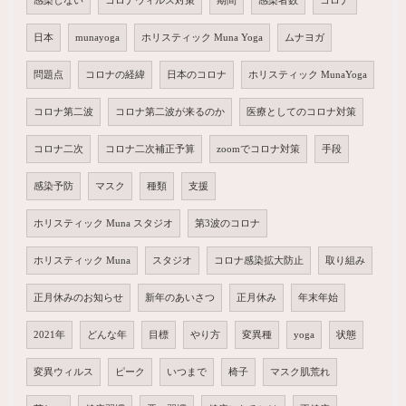
感染しない
コロナウィルス対策
期間
感染者数
コロナ
日本
munayoga
ホリスティック Muna Yoga
ムナヨガ
問題点
コロナの経緯
日本のコロナ
ホリスティック MunaYoga
コロナ第二波
コロナ第二波が来るのか
医療としてのコロナ対策
コロナ二次
コロナ二次補正予算
zoomでコロナ対策
手段
感染予防
マスク
種類
支援
ホリスティック Muna スタジオ
第3波のコロナ
ホリスティック Muna
スタジオ
コロナ感染拡大防止
取り組み
正月休みのお知らせ
新年のあいさつ
正月休み
年末年始
2021年
どんな年
目標
やり方
変異種
yoga
状態
変異ウィルス
ピーク
いつまで
椅子
マスク肌荒れ