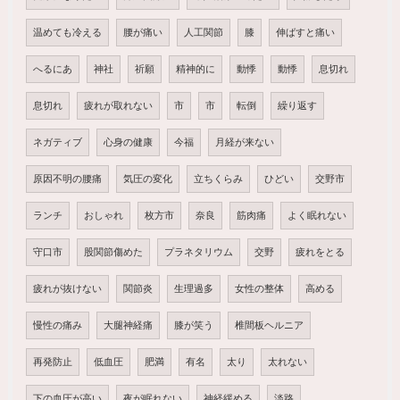
温めても冷える
腰が痛い
人工関節
膝
伸ばすと痛い
へるにあ
神社
祈願
精神的に
動悸
動悸
息切れ
息切れ
疲れが取れない
市
市
転倒
繰り返す
ネガティブ
心身の健康
今福
月経が来ない
原因不明の腰痛
気圧の変化
立ちくらみ
ひどい
交野市
ランチ
おしゃれ
枚方市
奈良
筋肉痛
よく眠れない
守口市
股関節傷めた
プラネタリウム
交野
疲れをとる
疲れが抜けない
関節炎
生理過多
女性の整体
高める
慢性の痛み
大腿神経痛
膝が笑う
椎間板ヘルニア
再発防止
低血圧
肥満
有名
太り
太れない
下の血圧が高い
夜が眠れない
神経緩める
淡路