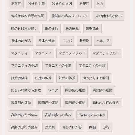
不育症
冷え性対策
冷え性の原因
不安症
自力
脊柱管狭窄症手術名医
股関節の痛みストレッチ
脚の付け根が痛い
脚の付け根が痛い
脳の疲れ
脳の疲れ
骨盤矯正
身体のゆがみ
整体の効果
リンパ
老廃物
ヘルニア
マタニティ
マタニティ
マタニティブルー
マタニティブルー
マタニティの不調
マタニティの不調
マタニティの不調
妊婦の体操
妊婦の体操
妊婦の体操
ゆったりする時間
忙しい時間から解放
シニア
関節痛の運動
関節痛の運動
関節痛の運動
関節痛の運動
関節痛の運動
高齢の歩行の痛み
高齢の歩行の痛み
高齢の歩行の痛み
高齢の歩行の痛み
高齢の歩行の痛み
尿失禁
骨盤のゆがみ
内臓
歩行