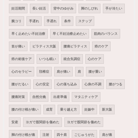
妊活期間
長い妊活
背中のゆがみ
脚のしびれ
手が冷たい
腕コリ
手遅れ
手遅れ
条件
ステップ
早く止めたい不妊治療
早く不妊治療止めたい
筋肉のバランス
首が痛い
ピラティス大阪
腰痛ピラティス
癌のケア
癌の術後ケア
いつも眠い
統合失調症
心のケア
心のセラピー
頚椎症
肩が痛い
肩
腰が重い
腰がだるい
心の安定
心の落ち込み
心身の不調
腰がつる
腰痛対策
自然分娩
出産準備
マタニティケア
腰の付け根が痛い
成育
乗り越え方
妊娠中
新大阪
安産
ヨガで股関節を傷めた
ヨガで股関節を傷めた
脚の付け根が痛
注射
四十肩
ごじゅうがた
肩が痛