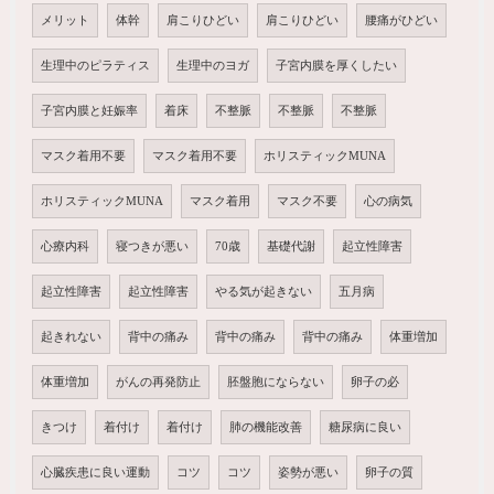
メリット
体幹
肩こりひどい
肩こりひどい
腰痛がひどい
生理中のピラティス
生理中のヨガ
子宮内膜を厚くしたい
子宮内膜と妊娠率
着床
不整脈
不整脈
不整脈
マスク着用不要
マスク着用不要
ホリスティックMUNA
ホリスティックMUNA
マスク着用
マスク不要
心の病気
心療内科
寝つきが悪い
70歳
基礎代謝
起立性障害
起立性障害
起立性障害
やる気が起きない
五月病
起きれない
背中の痛み
背中の痛み
背中の痛み
体重増加
体重増加
がんの再発防止
胚盤胞にならない
卵子の必
きつけ
着付け
着付け
肺の機能改善
糖尿病に良い
心臓疾患に良い運動
コツ
コツ
姿勢が悪い
卵子の質