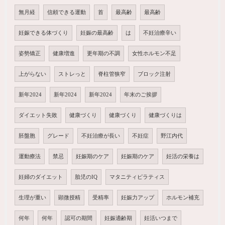
無月経
信頼できる運動
首
最高齢
最高齢
妊娠できる体づくり
妊娠の最高齢
は
不妊治療辛い
姿勢矯正
健康増進
更年期の不調
女性ホルモン不足
上がらない
ストレっと
脊柱管狭窄
ブロック注射
新年2024
新年2024
新年2024
年末のご挨拶
ダイエット失敗
健康づくり
健康づくり
健康づくりは
胚盤胞
グレード
不妊治療が長い
不妊症
野江内代
運動療法
禁忌
妊娠期のケア
妊娠期のケア
妊活の栄養は
妊婦のダイエット
胎児のIQ
マタニティピラティス
生理が重い
顕微授精
受精率
妊娠力アップ
ホルモン補充
何年
何年
認可の期間
妊娠適齢期
妊活いつまで