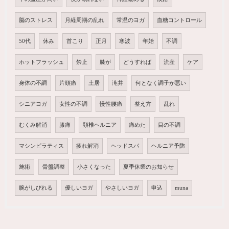
脳のストレス
月経周期の乱れ
常温のヨガ
血糖コントロール
50代
休み
首こり
正月
寒波
年始
不調
ホットフラッシュ
禁止
膝が
どうすれば
流産
ケア
身体の不調
片頭痛
土居
滝井
何となく調子が悪い
シニアヨガ
女性の不調
慢性腰痛
整え方
乱れ
むくみ解消
膝痛
頚椎ヘルニア
痛めた
目の不調
マシンピラティス
疲れ解消
ヘッドスパ
ヘルニア予防
施術
骨盤調整
小さくなった
夏季休業のお知らせ
腕がしびれる
優しいヨガ
やさしいヨガ
申込
muna