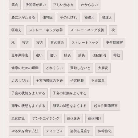
筋肉
股関節が痛い
正しい歩き方
わからない
膝に水がたまる
側彎症
手のしびれ
寝違え
寝違え
寝違え
ストレートネック改善
ストレートネック改善
枕
枕
寝方
寝方
首の痛み
ストレートネック
更年期障害
更年期障害
違い
違い
腸炎
腸炎
便秘解消
即効
健康のための運動
どれくらい
運動しないと
大腸炎
足のしびれ
子宮内膜症の不妊
子宮筋腫
不正出血
子宮の状態をよくする
子宮の状態をよくする
卵巣の状態をよくする
卵巣の状態をよくする
起立性調節障害
老化防止
アンチエイジング
連休休み
連休明け
やる気を出す方法
ティラピス
姿勢を見直す
体幹強化