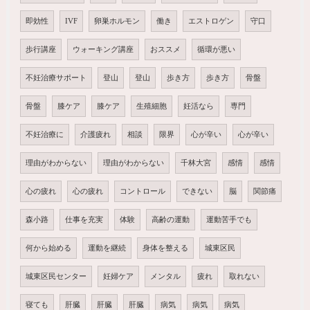
即効性
IVF
卵巣ホルモン
働き
エストロゲン
守口
歩行講座
ウォーキング講座
おススメ
循環が悪い
不妊治療サポート
登山
登山
歩き方
歩き方
骨盤
骨盤
膝ケア
膝ケア
生殖細胞
妊活なら
専門
不妊治療に
介護疲れ
相談
限界
心が辛い
心が辛い
理由がわからない
理由がわからない
千林大宮
感情
感情
心の疲れ
心の疲れ
コントロール
できない
脳
関節痛
森小路
仕事を充実
体験
高齢の運動
運動苦手でも
何から始める
運動を継続
身体を整える
城東区民
城東区民センター
妊婦ケア
メンタル
疲れ
取れない
寝ても
肝臓
肝臓
肝臓
病気
病気
病気