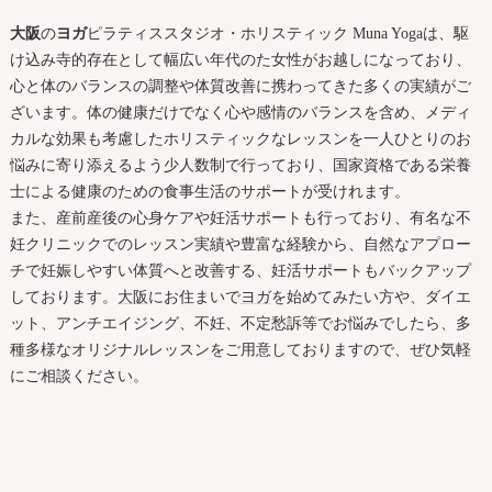
大阪
の
ヨガ
ピラティススタジオ・ホリスティック Muna Yogaは、駆
け込み寺的存在として幅広い年代のた女性がお越しになっており、
心と体のバランスの調整や体質改善に携わってきた多くの実績がご
ざいます。体の健康だけでなく心や感情のバランスを含め、メディ
カルな効果も考慮したホリスティックなレッスンを一人ひとりのお
悩みに寄り添えるよう少人数制で行っており、国家資格である栄養
士による健康のための食事生活のサポートが受けれます。
また、産前産後の心身ケアや妊活サポートも行っており、有名な不
妊クリニックでのレッスン実績や豊富な経験から、自然なアプロー
チで妊娠しやすい体質へと改善する、妊活サポートもバックアップ
しております。
大阪
にお住まいで
ヨガ
を始めてみたい方や、ダイエ
ット、アンチエイジング、不妊、不定愁訴等でお悩みでしたら、多
種多様なオリジナルレッスンをご用意しておりますので、ぜひ気軽
にご相談ください。