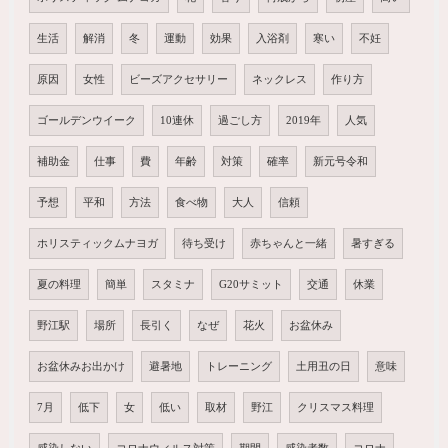
生活
解消
冬
運動
効果
入浴剤
寒い
不妊
原因
女性
ビーズアクセサリー
ネックレス
作り方
ゴールデンウイーク
10連休
過ごし方
2019年
人気
補助金
仕事
費
年齢
対策
確率
新元号令和
予想
平和
方法
食べ物
大人
信頼
ホリスティックムナヨガ
待ち受け
赤ちゃんと一緒
暑すぎる
夏の料理
簡単
スタミナ
G20サミット
交通
休業
野江駅
場所
長引く
なぜ
花火
お盆休み
お盆休みお出かけ
避暑地
トレーニング
土用丑の日
意味
7月
低下
女
低い
取材
野江
クリスマス料理