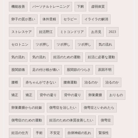
機能改善
パーソナルトレーニング
下痢
虚弱体質
卵子の質が悪い
体外受精
セラピー
イライラの解消
ストレスケア
妊活野江
ミトコンドリア
お月見
2023
セロトニン
ツボ押し
ツボ押し
ツボ押し
気の流れ
気の流れ
気の流れ
妊活のための運動
妊活に必要な運動
股関節痛
足の付け根が痛い
股関節のつらさ
原因不明
腰椎
赤ちゃんができない
腰痛運動
治るのか
治るのか
矯正
矯正
背中の凝り
背中の凝り
卵巣嚢腫
おりもの
卵巣嚢腫からの妊娠
側弯症を治したい
側弯症といわれたら
側弯症のための運動
妊活のための体質改善したい
側弯症
妊活の仕方
手術
不安定
自律神経の乱れ
緊張性