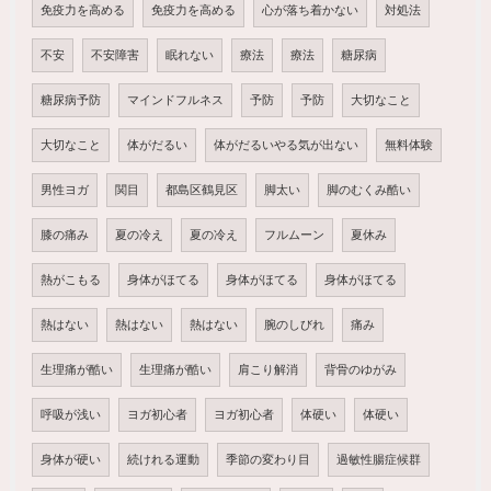
免疫力を高める
免疫力を高める
心が落ち着かない
対処法
不安
不安障害
眠れない
療法
療法
糖尿病
糖尿病予防
マインドフルネス
予防
予防
大切なこと
大切なこと
体がだるい
体がだるいやる気が出ない
無料体験
男性ヨガ
関目
都島区鶴見区
脚太い
脚のむくみ酷い
膝の痛み
夏の冷え
夏の冷え
フルムーン
夏休み
熱がこもる
身体がほてる
身体がほてる
身体がほてる
熱はない
熱はない
熱はない
腕のしびれ
痛み
生理痛が酷い
生理痛が酷い
肩こり解消
背骨のゆがみ
呼吸が浅い
ヨガ初心者
ヨガ初心者
体硬い
体硬い
身体が硬い
続けれる運動
季節の変わり目
過敏性腸症候群