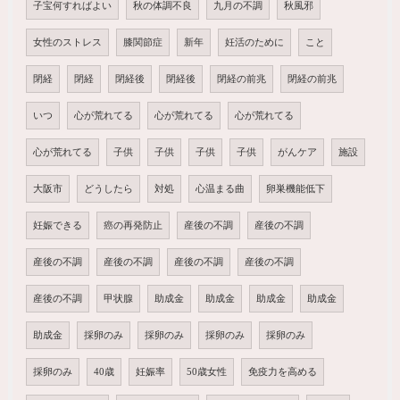
子宝何すればよい
秋の体調不良
九月の不調
秋風邪
女性のストレス
膝関節症
新年
妊活のために
こと
閉経
閉経
閉経後
閉経後
閉経の前兆
閉経の前兆
いつ
心が荒れてる
心が荒れてる
心が荒れてる
心が荒れてる
子供
子供
子供
子供
がんケア
施設
大阪市
どうしたら
対処
心温まる曲
卵巣機能低下
妊娠できる
癌の再発防止
産後の不調
産後の不調
産後の不調
産後の不調
産後の不調
産後の不調
産後の不調
甲状腺
助成金
助成金
助成金
助成金
助成金
採卵のみ
採卵のみ
採卵のみ
採卵のみ
採卵のみ
40歳
妊娠率
50歳女性
免疫力を高める