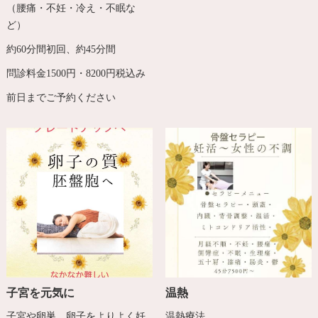
（腰痛・不妊・冷え・不眠な
ど）
約60分間初回、約45分間
問診料金1500円・8200円税込み
前日までご予約ください
子宮を元気に
温熱
子宮や卵巣、卵子をよりよく妊
温熱療法