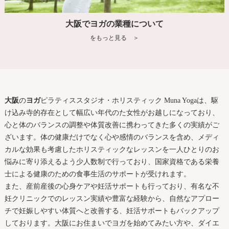
大阪でヨガの業種について
をもっと見る ＞
大阪
の
ヨガ
ピラティススタジオ・ホリスティック Muna Yogaは、駆
け込み寺的存在として幅広い年代のた女性がお越しになっており、
心と体のバランスの調整や体質改善に携わってきた多くの実績がご
ざいます。体の健康だけでなく心や感情のバランスを含め、メディ
カルな効果も考慮したホリスティックなレッスンを一人ひとりのお
悩みに寄り添えるよう少人数制で行っており、国家資格である栄養
士による健康のための食事生活のサポートが受けれます。
また、産前産後の心身ケアや妊活サポートも行っており、有名な不
妊クリニックでのレッスン実績や豊富な経験から、自然なアプロー
チで妊娠しやすい体質へと改善する、妊活サポートもバックアップ
しております。
大阪
にお住まいで
ヨガ
を始めてみたい方や、ダイエ