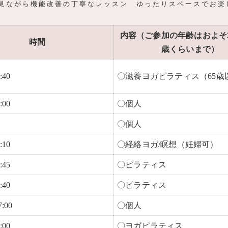
見ながら機能改善の丁寧なレッスン ゆったりスペースでお
内容（ご参加の年齢はおよそ2
時間
歳くらいまで）
:40
〇滋養ヨガピラティス（65歳
:00
〇個人
〇個人
:10
〇経絡ヨガ/瞑想（妊婦可）
:45
〇ピラティス
:40
〇ピラティス
7:00
〇個人
:00
〇ヨガピラティス