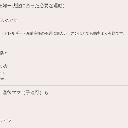
妊婦ー状態に合った必要な運動）
行いたい方
調・アレルギー・産前産後の不調に個人レッスンはとても効率よく有効です。
を防ぐ
たい方
さい。
ます）
 産後ママ（子連可）も
イライラ