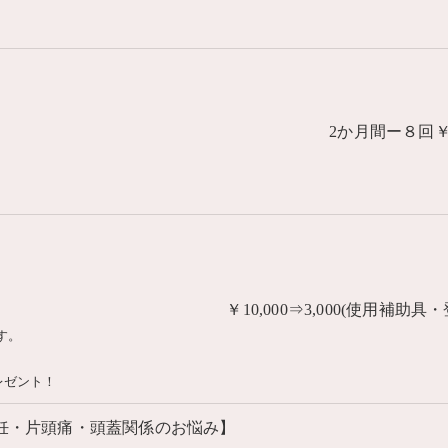
2か月間ー８回￥17
￥10,000⇒3,000(使用補
す。
レゼント！
妊・片頭痛・頭蓋関係のお悩み】