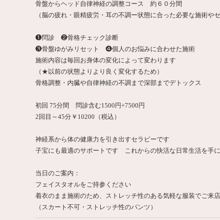
骨盤からヘッド自律神経の調整コース 約６０分間
（脳の疲れ・眼精疲労・耳の不調ー状態に合った必要な施術や
❶問診 ❷骨格チェック診断
❸骨盤ゆがみリセット ❹個人のお悩みに合わせた施術
施術内容は毎回お身体の変化によって変わります
（★以前の状態よりより良く変化するため）
骨格調整・内臓や自律神経の不調まで深部までデトックス
初回 75分間 問診含む1500円+7500円
2回目～45分￥10200（税込）
神経系から体の健康力を引き出すセラピーです
子宝にも最適のサポートです これからの快活な日常生活を手
当日のご案内：
フェイスタオルをご持参ください
着衣のまま施術のため、ストレッチ性のある気軽な服装でご来
（スカート不可・ストレッチ性のパンツ）