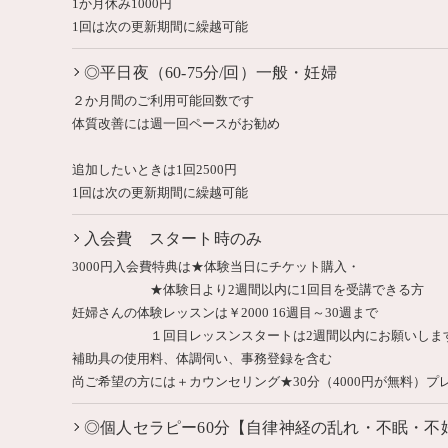
1か月休み1000円
1回は次の更新期間に繰越可能
◎平日夜（60-75分/回）一般・妊婦
２か月間のご利用可能回数です
体質改善には週一回ペースがお勧め
追加したいときは1回2500円
1回は次の更新期間に繰越可能
入会費 スタート時のみ
3000円入会費特典は★体験当日にチケット購入・
★体験日より2週間以内に1回目を受講できる方
妊婦さんの体験レッスンは￥2000 16週目～30週まで
１回目レッスンスタートは2週間以内にお願いしま
補助具の使用料、体調伺い、事務登録を含む
尚ご希望の方には＋カウンセリング★30分（4000円が無料）プ
◎個人セラピー60分【自律神経の乱れ・不眠・不