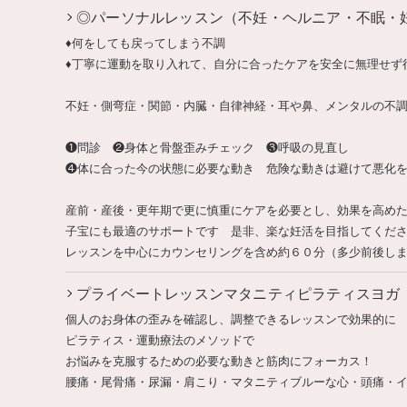
◎パーソナルレッスン（不妊・ヘルニア・不眠・
♦何をしても戻ってしまう不調
♦丁寧に運動を取り入れて、自分に合ったケアを安全に無理せず
不妊・側弯症・関節・内臓・自律神経・耳や鼻、メンタルの不
❶問診 ❷身体と骨盤歪みチェック ❸呼吸の見直し
❹体に合った今の状態に必要な動き 危険な動きは避けて悪化
産前・産後・更年期で更に慎重にケアを必要とし、効果を高め
子宝にも最適のサポートです 是非、楽な妊活を目指してくだ
レッスンを中心にカウンセリングを含め約６０分（多少前後し
プライベートレッスンマタニティピラティスヨガ
個人のお身体の歪みを確認し、調整できるレッスンで効果的に
ピラティス・運動療法のメソッドで
お悩みを克服するための必要な動きと筋肉にフォーカス！
腰痛・尾骨痛・尿漏・肩こり・マタニティブルーな心・頭痛・