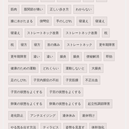
筋肉
股関節が痛い
正しい歩き方
わからない
膝に水がたまる
側彎症
手のしびれ
寝違え
寝違え
寝違え
ストレートネック改善
ストレートネック改善
枕
枕
寝方
寝方
首の痛み
ストレートネック
更年期障害
更年期障害
違い
違い
腸炎
腸炎
便秘解消
即効
健康のための運動
どれくらい
運動しないと
大腸炎
足のしびれ
子宮内膜症の不妊
子宮筋腫
不正出血
子宮の状態をよくする
子宮の状態をよくする
卵巣の状態をよくする
卵巣の状態をよくする
起立性調節障害
老化防止
アンチエイジング
連休休み
連休明け
やる気を出す方法
ティラピス
姿勢を見直す
体幹強化