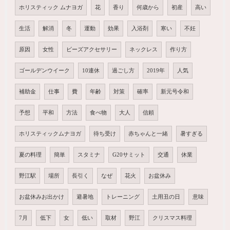
ホリスティック ムナヨガ
花
香り
何歳から
初産
高い
生活
解消
冬
運動
効果
入浴剤
寒い
不妊
原因
女性
ビーズアクセサリー
ネックレス
作り方
ゴールデンウイーク
10連休
過ごし方
2019年
人気
補助金
仕事
費
年齢
対策
確率
新元号令和
予想
平和
方法
食べ物
大人
信頼
ホリスティックムナヨガ
待ち受け
赤ちゃんと一緒
暑すぎる
夏の料理
簡単
スタミナ
G20サミット
交通
休業
野江駅
場所
長引く
なぜ
花火
お盆休み
お盆休みお出かけ
避暑地
トレーニング
土用丑の日
意味
7月
低下
女
低い
取材
野江
クリスマス料理