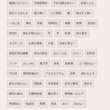
健康になりたい
月経困難症
不妊治療止めたい
妊娠したら
温めても冷える
腰が痛い
人工関節
膝
伸ばすと痛い
へるにあ
神社
祈願
精神的に
動悸
動悸
息切れ
息切れ
疲れが取れない
市
市
転倒
繰り返す
ネガティブ
心身の健康
今福
月経が来ない
原因不明の腰痛
気圧の変化
立ちくらみ
ひどい
交野市
ランチ
おしゃれ
枚方市
奈良
筋肉痛
よく眠れない
守口市
股関節傷めた
プラネタリウム
交野
疲れをとる
疲れが抜けない
関節炎
生理過多
女性の整体
高める
慢性の痛み
大腿神経痛
膝が笑う
椎間板ヘルニア
再発防止
低血圧
肥満
有名
太り
太れない