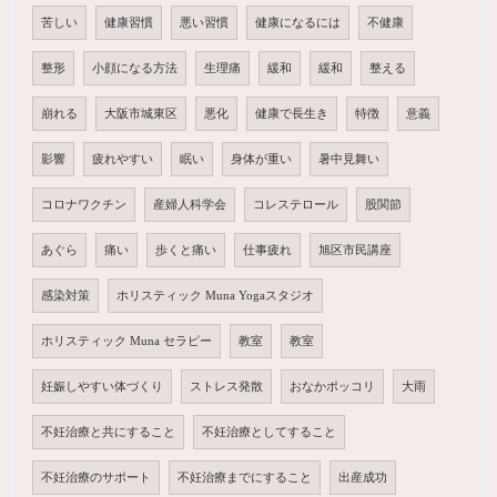
苦しい
健康習慣
悪い習慣
健康になるには
不健康
整形
小顔になる方法
生理痛
緩和
緩和
整える
崩れる
大阪市城東区
悪化
健康で長生き
特徴
意義
影響
疲れやすい
眠い
身体が重い
暑中見舞い
コロナワクチン
産婦人科学会
コレステロール
股関節
あぐら
痛い
歩くと痛い
仕事疲れ
旭区市民講座
感染対策
ホリスティック Muna Yogaスタジオ
ホリスティック Muna セラピー
教室
教室
妊娠しやすい体づくり
ストレス発散
おなかポッコリ
大雨
不妊治療と共にすること
不妊治療としてすること
不妊治療のサポート
不妊治療までにすること
出産成功