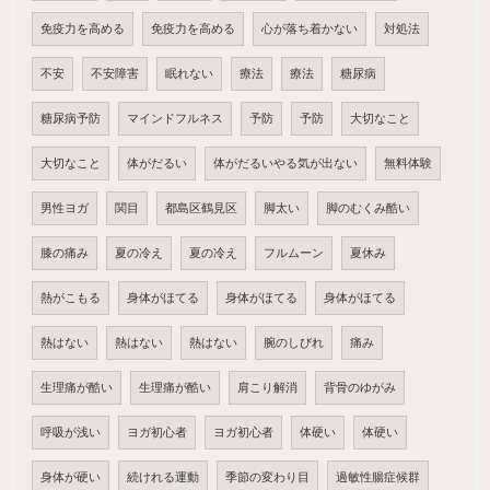
免疫力を高める
免疫力を高める
心が落ち着かない
対処法
不安
不安障害
眠れない
療法
療法
糖尿病
糖尿病予防
マインドフルネス
予防
予防
大切なこと
大切なこと
体がだるい
体がだるいやる気が出ない
無料体験
男性ヨガ
関目
都島区鶴見区
脚太い
脚のむくみ酷い
膝の痛み
夏の冷え
夏の冷え
フルムーン
夏休み
熱がこもる
身体がほてる
身体がほてる
身体がほてる
熱はない
熱はない
熱はない
腕のしびれ
痛み
生理痛が酷い
生理痛が酷い
肩こり解消
背骨のゆがみ
呼吸が浅い
ヨガ初心者
ヨガ初心者
体硬い
体硬い
身体が硬い
続けれる運動
季節の変わり目
過敏性腸症候群