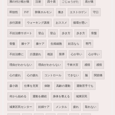
脚の付け根が痛
注射
四十肩
ごじゅうがた
肩が痛
即効性
IVF
卵巣ホルモン
働き
エストロゲン
守口
歩行講座
ウォーキング講座
おススメ
循環が悪い
不妊治療サポート
登山
登山
歩き方
歩き方
骨盤
骨盤
膝ケア
膝ケア
生殖細胞
妊活なら
専門
不妊治療に
介護疲れ
相談
限界
心が辛い
心が辛い
理由がわからない
理由がわからない
千林大宮
感情
感情
心の疲れ
心の疲れ
コントロール
できない
脳
関節痛
森小路
仕事を充実
体験
高齢の運動
運動苦手でも
何から始める
運動を継続
身体を整える
城東区民
城東区民センター
妊婦ケア
メンタル
疲れ
取れない