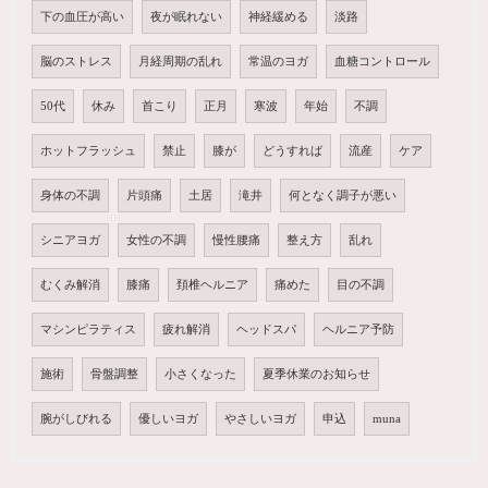
下の血圧が高い
夜が眠れない
神経緩める
淡路
脳のストレス
月経周期の乱れ
常温のヨガ
血糖コントロール
50代
休み
首こり
正月
寒波
年始
不調
ホットフラッシュ
禁止
膝が
どうすれば
流産
ケア
身体の不調
片頭痛
土居
滝井
何となく調子が悪い
シニアヨガ
女性の不調
慢性腰痛
整え方
乱れ
むくみ解消
膝痛
頚椎ヘルニア
痛めた
目の不調
マシンピラティス
疲れ解消
ヘッドスパ
ヘルニア予防
施術
骨盤調整
小さくなった
夏季休業のお知らせ
腕がしびれる
優しいヨガ
やさしいヨガ
申込
muna