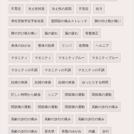
不育症
冷え性対策
冷え性の原因
不安症
自力
脊柱管狭窄症手術名医
股関節の痛みストレッチ
脚の付け根が痛い
脚の付け根が痛い
脳の疲れ
脳の疲れ
骨盤矯正
身体のゆがみ
整体の効果
リンパ
老廃物
ヘルニア
マタニティ
マタニティ
マタニティブルー
マタニティブルー
マタニティの不調
マタニティの不調
マタニティの不調
妊婦の体操
妊婦の体操
妊婦の体操
ゆったりする時間
忙しい時間から解放
シニア
関節痛の運動
関節痛の運動
関節痛の運動
関節痛の運動
関節痛の運動
高齢の歩行の痛み
高齢の歩行の痛み
高齢の歩行の痛み
高齢の歩行の痛み
高齢の歩行の痛み
尿失禁
骨盤のゆがみ
内臓
歩行