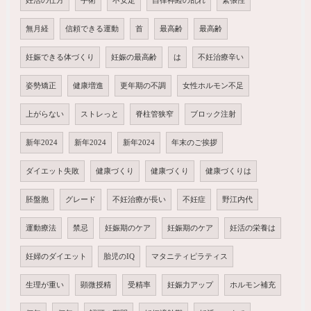
妊活の仕方
手術
不安定
自律神経の乱れ
緊張性
無月経
信頼できる運動
首
最高齢
最高齢
妊娠できる体づくり
妊娠の最高齢
は
不妊治療辛い
姿勢矯正
健康増進
更年期の不調
女性ホルモン不足
上がらない
ストレっと
脊柱管狭窄
ブロック注射
新年2024
新年2024
新年2024
年末のご挨拶
ダイエット失敗
健康づくり
健康づくり
健康づくりは
胚盤胞
グレード
不妊治療が長い
不妊症
野江内代
運動療法
禁忌
妊娠期のケア
妊娠期のケア
妊活の栄養は
妊婦のダイエット
胎児のIQ
マタニティピラティス
生理が重い
顕微授精
受精率
妊娠力アップ
ホルモン補充