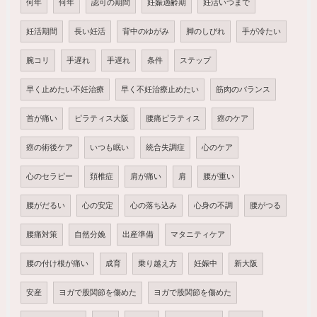
何年
何年
認可の期間
妊娠適齢期
妊活いつまで
妊活期間
長い妊活
背中のゆがみ
脚のしびれ
手が冷たい
腕コリ
手遅れ
手遅れ
条件
ステップ
早く止めたい不妊治療
早く不妊治療止めたい
筋肉のバランス
首が痛い
ピラティス大阪
腰痛ピラティス
癌のケア
癌の術後ケア
いつも眠い
統合失調症
心のケア
心のセラピー
頚椎症
肩が痛い
肩
腰が重い
腰がだるい
心の安定
心の落ち込み
心身の不調
腰がつる
腰痛対策
自然分娩
出産準備
マタニティケア
腰の付け根が痛い
成育
乗り越え方
妊娠中
新大阪
安産
ヨガで股関節を傷めた
ヨガで股関節を傷めた