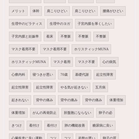
メリット
体幹
肩こりひどい
肩こりひどい
腰痛がひどい
生理中のピラティス
生理中のヨガ
子宮内膜を厚くしたい
子宮内膜と妊娠率
着床
不整脈
不整脈
不整脈
マスク着用不要
マスク着用不要
ホリスティックMUNA
ホリスティックMUNA
マスク着用
マスク不要
心の病気
心療内科
寝つきが悪い
70歳
基礎代謝
起立性障害
起立性障害
起立性障害
やる気が起きない
五月病
起きれない
背中の痛み
背中の痛み
背中の痛み
体重増加
体重増加
がんの再発防止
胚盤胞にならない
卵子の必
きつけ
着付け
着付け
肺の機能改善
糖尿病に良い
心臓疾患に良い運動
コツ
コツ
姿勢が悪い
卵子の質