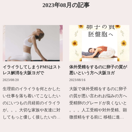
2023年08月の記事
イライラしてしまうPMSはスト
体外受精をするのに卵子の質が
レス解消を大阪ヨガで
悪いという方へ大阪ヨガ
2023/08/20
2023/08/16
生理前のイライラを何とかした
大阪で体外受精をするのに卵子
い仕事を落ち着いてこなしたい
の質が悪い言われお悩みの方へ
のにいつもの月経前のイライラ
受精卵のグレードが良くないと
が。。。大切な家族や友達に対
。。。人工受精や対外受精、顕
してもっと優しく接したいの…
微授精をする前に 移植に進…