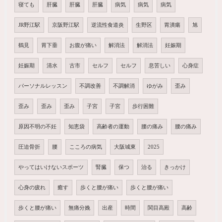
寝ても
肝臓
肝臓
肝臓
病気
病気
病気
JR野江駅
京阪野江駅
逆流性食道炎
生野区
胃潰瘍
旭
鶴見
胃下垂
お腹が痛い
解消法
解消法
妊娠期
妊娠期
清水
古市
セルフ
セルフ
息苦しい
心身症
パーソナルレッスン
不調改善
不調解消
ゆがみ
歪み
歪み
歪み
歪み
子宮
子宮
歩行困難
原因不明の不妊
知恵袋
高齢者の運動
腰の痛み
腰の痛み
圧迫骨折
腰
こころの病気
大阪城東
2025
やってはいけないスポーツ
腎臓
保つ
治る
きっかけ
心身の疲れ
癒す
歩くと腰が痛い
歩くと腰が痛い
歩くと腰が痛い
無痛分娩
出産
時間
関目高殿
高齢