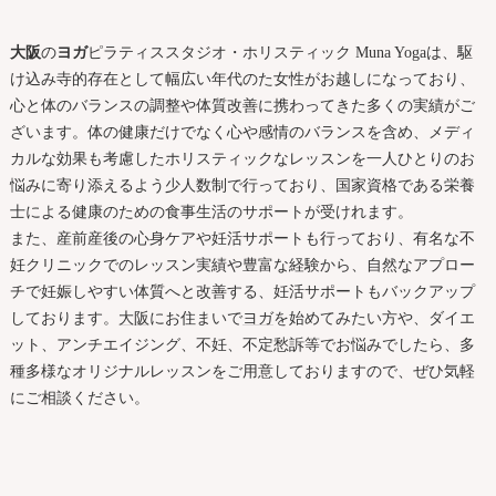
大阪
の
ヨガ
ピラティススタジオ・ホリスティック Muna Yogaは、駆
け込み寺的存在として幅広い年代のた女性がお越しになっており、
心と体のバランスの調整や体質改善に携わってきた多くの実績がご
ざいます。体の健康だけでなく心や感情のバランスを含め、メディ
カルな効果も考慮したホリスティックなレッスンを一人ひとりのお
悩みに寄り添えるよう少人数制で行っており、国家資格である栄養
士による健康のための食事生活のサポートが受けれます。
また、産前産後の心身ケアや妊活サポートも行っており、有名な不
妊クリニックでのレッスン実績や豊富な経験から、自然なアプロー
チで妊娠しやすい体質へと改善する、妊活サポートもバックアップ
しております。
大阪
にお住まいで
ヨガ
を始めてみたい方や、ダイエ
ット、アンチエイジング、不妊、不定愁訴等でお悩みでしたら、多
種多様なオリジナルレッスンをご用意しておりますので、ぜひ気軽
にご相談ください。