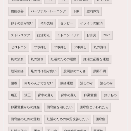
機能改善
パーソナルトレーニング
下痢
虚弱体質
卵子の質が悪い
体外受精
セラピー
イライラの解消
ストレスケア
妊活野江
ミトコンドリア
お月見
2023
セロトニン
ツボ押し
ツボ押し
ツボ押し
気の流れ
気の流れ
気の流れ
妊活のための運動
妊活に必要な運動
股関節痛
足の付け根が痛い
股関節のつらさ
原因不明
腰椎
赤ちゃんができない
腰痛運動
治るのか
治るのか
矯正
矯正
背中の凝り
背中の凝り
卵巣嚢腫
おりもの
卵巣嚢腫からの妊娠
側弯症を治したい
側弯症といわれたら
側弯症のための運動
妊活のための体質改善したい
側弯症