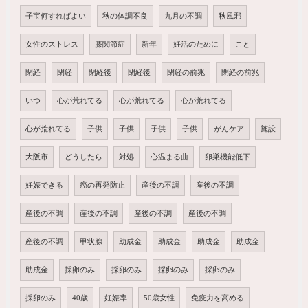
子宝何すればよい
秋の体調不良
九月の不調
秋風邪
女性のストレス
膝関節症
新年
妊活のために
こと
閉経
閉経
閉経後
閉経後
閉経の前兆
閉経の前兆
いつ
心が荒れてる
心が荒れてる
心が荒れてる
心が荒れてる
子供
子供
子供
子供
がんケア
施設
大阪市
どうしたら
対処
心温まる曲
卵巣機能低下
妊娠できる
癌の再発防止
産後の不調
産後の不調
産後の不調
産後の不調
産後の不調
産後の不調
産後の不調
甲状腺
助成金
助成金
助成金
助成金
助成金
採卵のみ
採卵のみ
採卵のみ
採卵のみ
採卵のみ
40歳
妊娠率
50歳女性
免疫力を高める