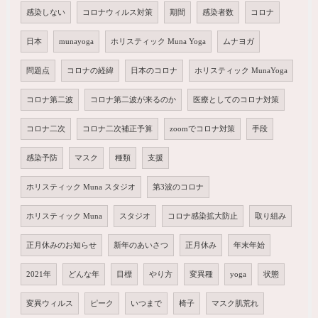
感染しない
コロナウィルス対策
期間
感染者数
コロナ
日本
munayoga
ホリスティック Muna Yoga
ムナヨガ
問題点
コロナの経緯
日本のコロナ
ホリスティック MunaYoga
コロナ第二波
コロナ第二波が来るのか
医療としてのコロナ対策
コロナ二次
コロナ二次補正予算
zoomでコロナ対策
手段
感染予防
マスク
種類
支援
ホリスティック Muna スタジオ
第3波のコロナ
ホリスティック Muna
スタジオ
コロナ感染拡大防止
取り組み
正月休みのお知らせ
新年のあいさつ
正月休み
年末年始
2021年
どんな年
目標
やり方
変異種
yoga
状態
変異ウィルス
ピーク
いつまで
椅子
マスク肌荒れ