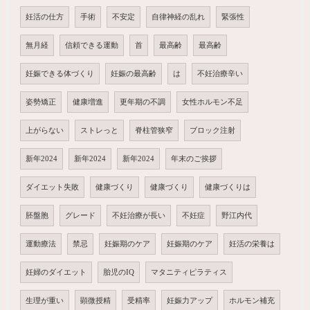
妊活の仕方
手術
不安定
自律神経の乱れ
緊張性
無月経
信頼できる運動
首
最高齢
最高齢
妊娠できる体づくり
妊娠の最高齢
は
不妊治療辛い
姿勢矯正
健康増進
更年期の不調
女性ホルモン不足
上がらない
ストレっと
脊柱管狭窄
ブロック注射
新年2024
新年2024
新年2024
年末のご挨拶
ダイエット失敗
健康づくり
健康づくり
健康づくりは
胚盤胞
グレード
不妊治療が長い
不妊症
野江内代
運動療法
禁忌
妊娠期のケア
妊娠期のケア
妊活の栄養は
妊婦のダイエット
胎児のIQ
マタニティピラティス
生理が重い
顕微授精
受精率
妊娠力アップ
ホルモン補充