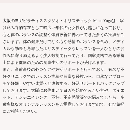
大阪
の
ヨガ
ピラティススタジオ・ホリスティック Muna Yogaは、駆
け込み寺的存在として幅広い年代のた女性がお越しになっており、
心と体のバランスの調整や体質改善に携わってきた多くの実績がご
ざいます。体の健康だけでなく心や感情のバランスを含め、メディ
カルな効果も考慮したホリスティックなレッスンを一人ひとりのお
悩みに寄り添えるよう少人数制で行っており、国家資格である栄養
士による健康のための食事生活のサポートが受けれます。
また、産前産後の心身ケアや妊活サポートも行っており、有名な不
妊クリニックでのレッスン実績や豊富な経験から、自然なアプロー
チで妊娠しやすい体質へと改善する、妊活サポートもバックアップ
しております。
大阪
にお住まいで
ヨガ
を始めてみたい方や、ダイエ
ット、アンチエイジング、不妊、不定愁訴等でお悩みでしたら、多
種多様なオリジナルレッスンをご用意しておりますので、ぜひ気軽
にご相談ください。