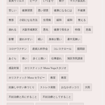
変異ウィルス
ピーク
いつまで
椅子
マスク肌荒れ
苦しい
健康習慣
悪い習慣
健康になるには
不健康
整形
小顔になる方法
生理痛
緩和
緩和
整える
崩れる
大阪市城東区
悪化
健康で長生き
特徴
意義
影響
疲れやすい
眠い
身体が重い
暑中見舞い
コロナワクチン
産婦人科学会
コレステロール
股関節
あぐら
痛い
歩くと痛い
仕事疲れ
旭区市民講座
感染対策
ホリスティック Muna Yogaスタジオ
ホリスティック Muna セラピー
教室
教室
妊娠しやすい体づくり
ストレス発散
おなかポッコリ
大雨
不妊治療と共にすること
不妊治療としてすること