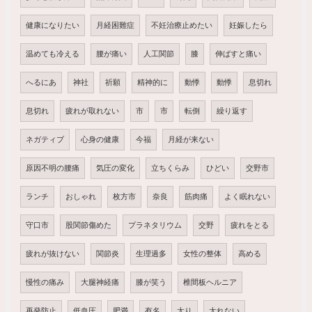
健康になりたい
月経困難症
不妊治療止めたい
妊娠したら
温めても冷える
腰が痛い
人工関節
膝
伸ばすと痛い
へるにあ
神社
祈願
精神的に
動悸
動悸
息切れ
息切れ
疲れが取れない
市
市
転倒
繰り返す
ネガティブ
心身の健康
今福
月経が来ない
原因不明の腰痛
気圧の変化
立ちくらみ
ひどい
交野市
ランチ
おしゃれ
枚方市
奈良
筋肉痛
よく眠れない
守口市
股関節傷めた
プラネタリウム
交野
疲れをとる
疲れが抜けない
関節炎
生理過多
女性の整体
高める
慢性の痛み
大腿神経痛
膝が笑う
椎間板ヘルニア
再発防止
低血圧
肥満
有名
太り
太れない