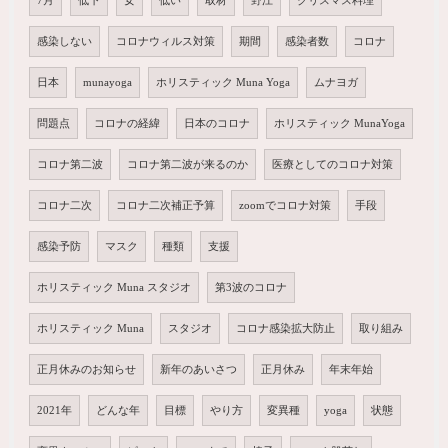
7月
低下
女
低い
取材
野江
クリスマス料理
感染しない
コロナウィルス対策
期間
感染者数
コロナ
日本
munayoga
ホリスティック Muna Yoga
ムナヨガ
問題点
コロナの経緯
日本のコロナ
ホリスティック MunaYoga
コロナ第二波
コロナ第二波が来るのか
医療としてのコロナ対策
コロナ二次
コロナ二次補正予算
zoomでコロナ対策
手段
感染予防
マスク
種類
支援
ホリスティック Muna スタジオ
第3波のコロナ
ホリスティック Muna
スタジオ
コロナ感染拡大防止
取り組み
正月休みのお知らせ
新年のあいさつ
正月休み
年末年始
2021年
どんな年
目標
やり方
変異種
yoga
状態