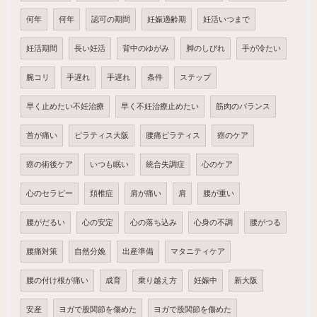
何年
何年
認可の期間
妊娠適齢期
妊活いつまで
妊活期間
長い妊活
背中のゆがみ
脚のしびれ
手が冷たい
腕コリ
手遅れ
手遅れ
条件
ステップ
早く止めたい不妊治療
早く不妊治療止めたい
筋肉のバランス
首が痛い
ピラティス大阪
腰痛ピラティス
癌のケア
癌の術後ケア
いつも眠い
統合失調症
心のケア
心のセラピー
頚椎症
肩が痛い
肩
腰が重い
腰がだるい
心の安定
心の落ち込み
心身の不調
腰がつる
腰痛対策
自然分娩
出産準備
マタニティケア
腰の付け根が痛い
成育
乗り越え方
妊娠中
新大阪
安産
ヨガで股関節を傷めた
ヨガで股関節を傷めた