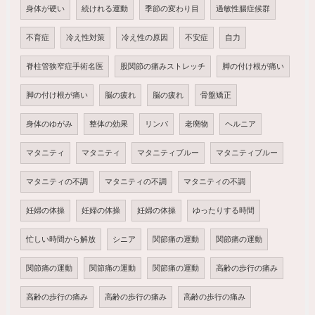
身体が硬い
続けれる運動
季節の変わり目
過敏性腸症候群
不育症
冷え性対策
冷え性の原因
不安症
自力
脊柱管狭窄症手術名医
股関節の痛みストレッチ
脚の付け根が痛い
脚の付け根が痛い
脳の疲れ
脳の疲れ
骨盤矯正
身体のゆがみ
整体の効果
リンパ
老廃物
ヘルニア
マタニティ
マタニティ
マタニティブルー
マタニティブルー
マタニティの不調
マタニティの不調
マタニティの不調
妊婦の体操
妊婦の体操
妊婦の体操
ゆったりする時間
忙しい時間から解放
シニア
関節痛の運動
関節痛の運動
関節痛の運動
関節痛の運動
関節痛の運動
高齢の歩行の痛み
高齢の歩行の痛み
高齢の歩行の痛み
高齢の歩行の痛み