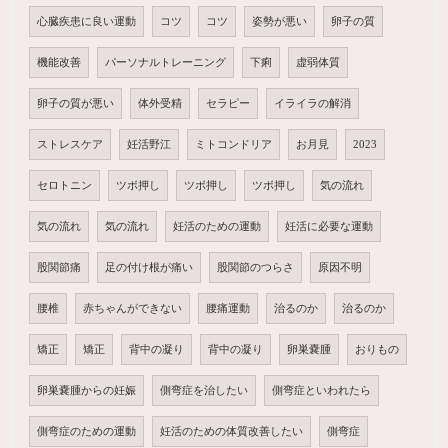
心臓疾患に良い運動
コツ
コツ
姿勢が悪い
卵子の質
機能改善
パーソナルトレーニング
下痢
虚弱体質
卵子の質が悪い
体外受精
セラピー
イライラの解消
ストレスケア
妊活野江
ミトコンドリア
お月見
2023
セロトニン
ツボ押し
ツボ押し
ツボ押し
気の流れ
気の流れ
気の流れ
妊活のための運動
妊活に必要な運動
股関節痛
足の付け根が痛い
股関節のつらさ
原因不明
腰椎
赤ちゃんができない
腰痛運動
治るのか
治るのか
矯正
矯正
背中の凝り
背中の凝り
卵巣嚢腫
おりもの
卵巣嚢腫からの妊娠
側弯症を治したい
側弯症といわれたら
側弯症のための運動
妊活のための体質改善したい
側弯症