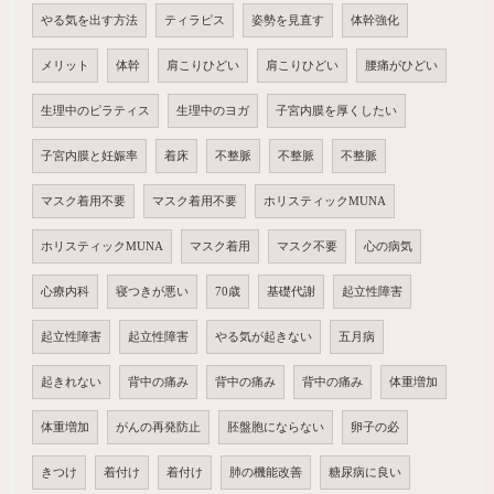
やる気を出す方法
ティラピス
姿勢を見直す
体幹強化
メリット
体幹
肩こりひどい
肩こりひどい
腰痛がひどい
生理中のピラティス
生理中のヨガ
子宮内膜を厚くしたい
子宮内膜と妊娠率
着床
不整脈
不整脈
不整脈
マスク着用不要
マスク着用不要
ホリスティックMUNA
ホリスティックMUNA
マスク着用
マスク不要
心の病気
心療内科
寝つきが悪い
70歳
基礎代謝
起立性障害
起立性障害
起立性障害
やる気が起きない
五月病
起きれない
背中の痛み
背中の痛み
背中の痛み
体重増加
体重増加
がんの再発防止
胚盤胞にならない
卵子の必
きつけ
着付け
着付け
肺の機能改善
糖尿病に良い