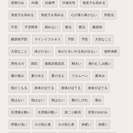
採卵のみ
40歳
妊娠率
50歳女性
免疫力を高める
免疫力を高める
免疫力を高める
心が落ち着かない
対処法
不安
不安障害
眠れない
療法
療法
糖尿病
糖尿病予防
マインドフルネス
予防
予防
大切なこと
大切なこと
体がだるい
体がだるいやる気が出ない
無料体験
男性ヨガ
関目
都島区鶴見区
脚太い
脚のむくみ酷い
膝の痛み
夏の冷え
夏の冷え
フルムーン
夏休み
熱がこもる
身体がほてる
身体がほてる
身体がほてる
熱はない
熱はない
熱はない
腕のしびれ
痛み
生理痛が酷い
生理痛が酷い
肩こり解消
背骨のゆがみ
呼吸が浅い
ヨガ初心者
ヨガ初心者
体硬い
体硬い