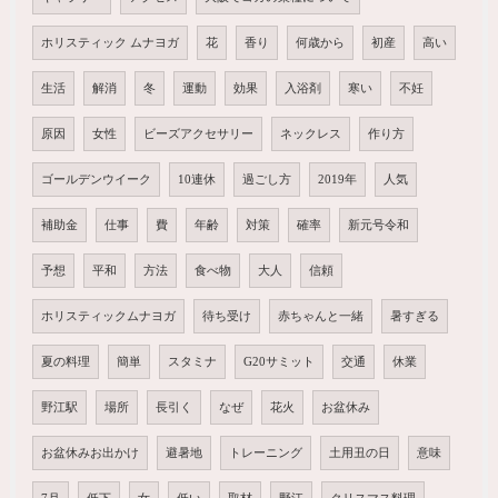
ホリスティック ムナヨガ
花
香り
何歳から
初産
高い
生活
解消
冬
運動
効果
入浴剤
寒い
不妊
原因
女性
ビーズアクセサリー
ネックレス
作り方
ゴールデンウイーク
10連休
過ごし方
2019年
人気
補助金
仕事
費
年齢
対策
確率
新元号令和
予想
平和
方法
食べ物
大人
信頼
ホリスティックムナヨガ
待ち受け
赤ちゃんと一緒
暑すぎる
夏の料理
簡単
スタミナ
G20サミット
交通
休業
野江駅
場所
長引く
なぜ
花火
お盆休み
お盆休みお出かけ
避暑地
トレーニング
土用丑の日
意味