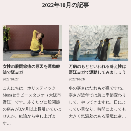
2022年10月の記事
女性の股関節痛の原因を運動療
万病のもとといわれる冷え性は
法で阪ヨガ
野江ヨガで運動してみましょう
2022/10/27
2022/10/26
こんにちは、ホリスティック
冬の寒さはだれもが嫌ですね。
Munaセラピースタジオ（大阪市
寒さが近年では急に季節変わり
野江）です。歩くたびに股関節
して、やってきますね。日によ
の痛みが3か月以上長引いていま
ってい異なり、時間によっても
せんか。結論から申し上げま
大きく気温差のある環境に身…
す…