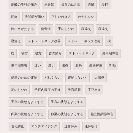
高齢の歩行の痛み
尿失禁
骨盤のゆがみ
内臓
歩行
筋肉
股関節が痛い
正しい歩き方
わからない
膝に水がたまる
側彎症
手のしびれ
寝違え
寝違え
寝違え
ストレートネック改善
ストレートネック改善
枕
枕
寝方
寝方
首の痛み
ストレートネック
更年期障害
更年期障害
違い
違い
腸炎
腸炎
便秘解消
即効
健康のための運動
どれくらい
運動しないと
大腸炎
足のしびれ
子宮内膜症の不妊
子宮筋腫
不正出血
子宮の状態をよくする
子宮の状態をよくする
卵巣の状態をよくする
卵巣の状態をよくする
起立性調節障害
老化防止
アンチエイジング
連休休み
連休明け