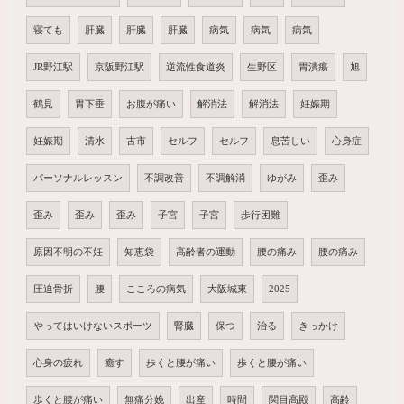
寝ても
肝臓
肝臓
肝臓
病気
病気
病気
JR野江駅
京阪野江駅
逆流性食道炎
生野区
胃潰瘍
旭
鶴見
胃下垂
お腹が痛い
解消法
解消法
妊娠期
妊娠期
清水
古市
セルフ
セルフ
息苦しい
心身症
パーソナルレッスン
不調改善
不調解消
ゆがみ
歪み
歪み
歪み
歪み
子宮
子宮
歩行困難
原因不明の不妊
知恵袋
高齢者の運動
腰の痛み
腰の痛み
圧迫骨折
腰
こころの病気
大阪城東
2025
やってはいけないスポーツ
腎臓
保つ
治る
きっかけ
心身の疲れ
癒す
歩くと腰が痛い
歩くと腰が痛い
歩くと腰が痛い
無痛分娩
出産
時間
関目高殿
高齢