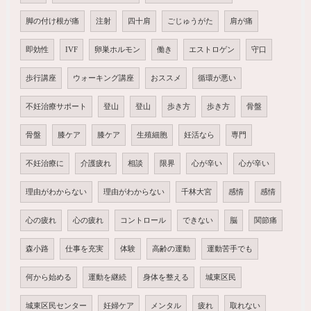
脚の付け根が痛
注射
四十肩
ごじゅうがた
肩が痛
即効性
IVF
卵巣ホルモン
働き
エストロゲン
守口
歩行講座
ウォーキング講座
おススメ
循環が悪い
不妊治療サポート
登山
登山
歩き方
歩き方
骨盤
骨盤
膝ケア
膝ケア
生殖細胞
妊活なら
専門
不妊治療に
介護疲れ
相談
限界
心が辛い
心が辛い
理由がわからない
理由がわからない
千林大宮
感情
感情
心の疲れ
心の疲れ
コントロール
できない
脳
関節痛
森小路
仕事を充実
体験
高齢の運動
運動苦手でも
何から始める
運動を継続
身体を整える
城東区民
城東区民センター
妊婦ケア
メンタル
疲れ
取れない