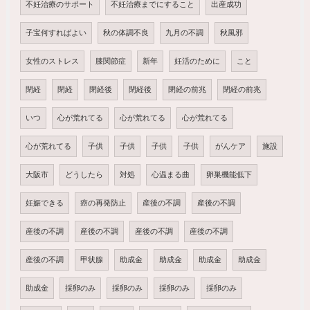
不妊治療のサポート
不妊治療までにすること
出産成功
子宝何すればよい
秋の体調不良
九月の不調
秋風邪
女性のストレス
膝関節症
新年
妊活のために
こと
閉経
閉経
閉経後
閉経後
閉経の前兆
閉経の前兆
いつ
心が荒れてる
心が荒れてる
心が荒れてる
心が荒れてる
子供
子供
子供
子供
がんケア
施設
大阪市
どうしたら
対処
心温まる曲
卵巣機能低下
妊娠できる
癌の再発防止
産後の不調
産後の不調
産後の不調
産後の不調
産後の不調
産後の不調
産後の不調
甲状腺
助成金
助成金
助成金
助成金
助成金
採卵のみ
採卵のみ
採卵のみ
採卵のみ