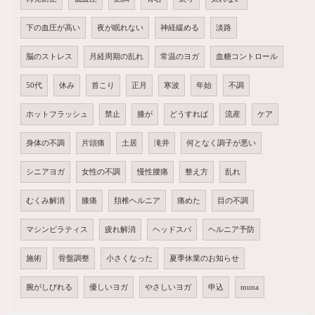
下の血圧が高い
夜が眠れない
神経緩める
淡路
脳のストレス
月経周期の乱れ
常温のヨガ
血糖コントロール
50代
休み
首こり
正月
寒波
年始
不調
ホットフラッシュ
禁止
膝が
どうすれば
流産
ケア
身体の不調
片頭痛
土居
滝井
何となく調子が悪い
シニアヨガ
女性の不調
慢性腰痛
整え方
乱れ
むくみ解消
膝痛
頚椎ヘルニア
痛めた
目の不調
マシンピラティス
疲れ解消
ヘッドスパ
ヘルニア予防
施術
骨盤調整
小さくなった
夏季休業のお知らせ
腕がしびれる
優しいヨガ
やさしいヨガ
申込
muna