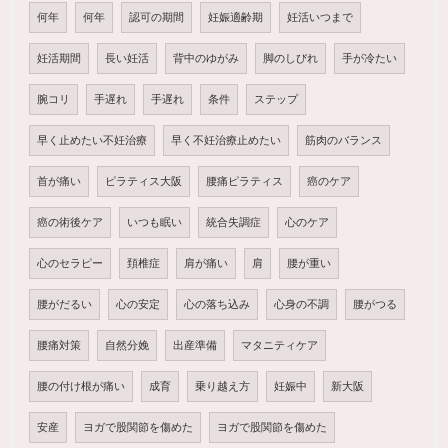
何年
何年
認可の期間
妊娠適齢期
妊活いつまで
妊活期間
長い妊活
背中のゆがみ
脚のしびれ
手が冷たい
腕コリ
手遅れ
手遅れ
条件
ステップ
早く止めたい不妊治療
早く不妊治療止めたい
筋肉のバランス
首が痛い
ピラティス大阪
腰痛ピラティス
癌のケア
癌の術後ケア
いつも眠い
統合失調症
心のケア
心のセラピー
頚椎症
肩が痛い
肩
腰が重い
腰がだるい
心の安定
心の落ち込み
心身の不調
腰がつる
腰痛対策
自然分娩
出産準備
マタニティケア
腰の付け根が痛い
成育
乗り越え方
妊娠中
新大阪
安産
ヨガで股関節を傷めた
ヨガで股関節を傷めた