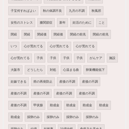
子宝何すればよい
秋の体調不良
九月の不調
秋風邪
女性のストレス
膝関節症
新年
妊活のために
こと
閉経
閉経
閉経後
閉経後
閉経の前兆
閉経の前兆
いつ
心が荒れてる
心が荒れてる
心が荒れてる
心が荒れてる
子供
子供
子供
子供
がんケア
施設
大阪市
どうしたら
対処
心温まる曲
卵巣機能低下
妊娠できる
癌の再発防止
産後の不調
産後の不調
産後の不調
産後の不調
産後の不調
産後の不調
産後の不調
甲状腺
助成金
助成金
助成金
助成金
助成金
採卵のみ
採卵のみ
採卵のみ
採卵のみ
採卵のみ
40歳
妊娠率
50歳女性
免疫力を高める