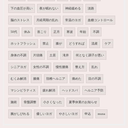
下の血圧が高い
夜が眠れない
神経緩める
淡路
脳のストレス
月経周期の乱れ
常温のヨガ
血糖コントロール
50代
休み
首こり
正月
寒波
年始
不調
ホットフラッシュ
禁止
膝が
どうすれば
流産
ケア
身体の不調
片頭痛
土居
滝井
何となく調子が悪い
シニアヨガ
女性の不調
慢性腰痛
整え方
乱れ
むくみ解消
膝痛
頚椎ヘルニア
痛めた
目の不調
マシンピラティス
疲れ解消
ヘッドスパ
ヘルニア予防
施術
骨盤調整
小さくなった
夏季休業のお知らせ
腕がしびれる
優しいヨガ
やさしいヨガ
申込
muna