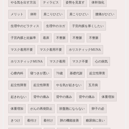
やる気を出す方法
ティラピス
姿勢を見直す
体幹強化
メリット
体幹
肩こりひどい
肩こりひどい
腰痛がひどい
生理中のピラティス
生理中のヨガ
子宮内膜を厚くしたい
子宮内膜と妊娠率
着床
不整脈
不整脈
不整脈
マスク着用不要
マスク着用不要
ホリスティックMUNA
ホリスティックMUNA
マスク着用
マスク不要
心の病気
心療内科
寝つきが悪い
70歳
基礎代謝
起立性障害
起立性障害
起立性障害
やる気が起きない
五月病
起きれない
背中の痛み
背中の痛み
背中の痛み
体重増加
体重増加
がんの再発防止
胚盤胞にならない
卵子の必
きつけ
着付け
着付け
肺の機能改善
糖尿病に良い