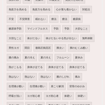
免疫力を高める
免疫力を高める
心が落ち着かない
対処法
不安
不安障害
眠れない
療法
療法
糖尿病
糖尿病予防
マインドフルネス
予防
予防
大切なこと
大切なこと
体がだるい
体がだるいやる気が出ない
無料体験
男性ヨガ
関目
都島区鶴見区
脚太い
脚のむくみ酷い
膝の痛み
夏の冷え
夏の冷え
フルムーン
夏休み
熱がこもる
身体がほてる
身体がほてる
身体がほてる
熱はない
熱はない
熱はない
腕のしびれ
痛み
生理痛が酷い
生理痛が酷い
肩こり解消
背骨のゆがみ
呼吸が浅い
ヨガ初心者
ヨガ初心者
体硬い
体硬い