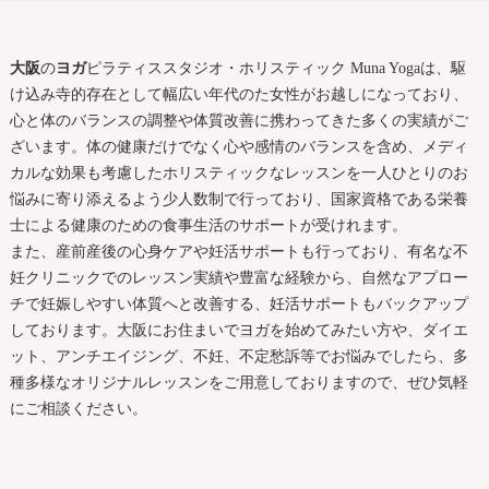
大阪
の
ヨガ
ピラティススタジオ・ホリスティック Muna Yogaは、駆
け込み寺的存在として幅広い年代のた女性がお越しになっており、
心と体のバランスの調整や体質改善に携わってきた多くの実績がご
ざいます。体の健康だけでなく心や感情のバランスを含め、メディ
カルな効果も考慮したホリスティックなレッスンを一人ひとりのお
悩みに寄り添えるよう少人数制で行っており、国家資格である栄養
士による健康のための食事生活のサポートが受けれます。
また、産前産後の心身ケアや妊活サポートも行っており、有名な不
妊クリニックでのレッスン実績や豊富な経験から、自然なアプロー
チで妊娠しやすい体質へと改善する、妊活サポートもバックアップ
しております。
大阪
にお住まいで
ヨガ
を始めてみたい方や、ダイエ
ット、アンチエイジング、不妊、不定愁訴等でお悩みでしたら、多
種多様なオリジナルレッスンをご用意しておりますので、ぜひ気軽
にご相談ください。