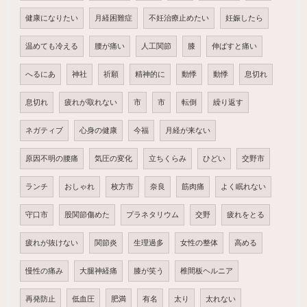
健康になりたい
月経困難症
不妊治療止めたい
妊娠したら
温めても冷える
腰が痛い
人工関節
膝
伸ばすと痛い
へるにあ
神社
祈願
精神的に
動悸
動悸
息切れ
息切れ
疲れが取れない
市
市
転倒
繰り返す
ネガティブ
心身の健康
今福
月経が来ない
原因不明の腰痛
気圧の変化
立ちくらみ
ひどい
交野市
ランチ
おしゃれ
枚方市
奈良
筋肉痛
よく眠れない
守口市
股関節傷めた
プラネタリウム
交野
疲れをとる
疲れが抜けない
関節炎
生理過多
女性の整体
高める
慢性の痛み
大腿神経痛
膝が笑う
椎間板ヘルニア
再発防止
低血圧
肥満
有名
太り
太れない