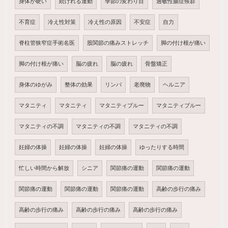
身体が硬い
続けれる運動
季節の変わり目
過敏性腸症候群
不育症
冷え性対策
冷え性の原因
不安症
自力
脊柱管狭窄症手術名医
股関節の痛みストレッチ
脚の付け根が痛い
脚の付け根が痛い
脳の疲れ
脳の疲れ
骨盤矯正
身体のゆがみ
整体の効果
リンパ
老廃物
ヘルニア
マタニティ
マタニティ
マタニティブルー
マタニティブルー
マタニティの不調
マタニティの不調
マタニティの不調
妊婦の体操
妊婦の体操
妊婦の体操
ゆったりする時間
忙しい時間から解放
シニア
関節痛の運動
関節痛の運動
関節痛の運動
関節痛の運動
関節痛の運動
高齢の歩行の痛み
高齢の歩行の痛み
高齢の歩行の痛み
高齢の歩行の痛み