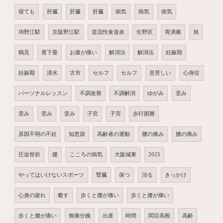
寝ても
肝臓
肝臓
肝臓
病気
病気
病気
JR野江駅
京阪野江駅
逆流性食道炎
生野区
胃潰瘍
旭
鶴見
胃下垂
お腹が痛い
解消法
解消法
妊娠期
妊娠期
清水
古市
セルフ
セルフ
息苦しい
心身症
パーソナルレッスン
不調改善
不調解消
ゆがみ
歪み
歪み
歪み
歪み
子宮
子宮
歩行困難
原因不明の不妊
知恵袋
高齢者の運動
腰の痛み
腰の痛み
圧迫骨折
腰
こころの病気
大阪城東
2025
やってはいけないスポーツ
腎臓
保つ
治る
きっかけ
心身の疲れ
癒す
歩くと腰が痛い
歩くと腰が痛い
歩くと腰が痛い
無痛分娩
出産
時間
関目高殿
高齢