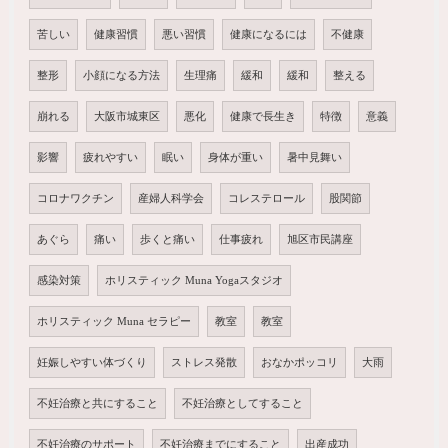
苦しい
健康習慣
悪い習慣
健康になるには
不健康
整形
小顔になる方法
生理痛
緩和
緩和
整える
崩れる
大阪市城東区
悪化
健康で長生き
特徴
意義
影響
疲れやすい
眠い
身体が重い
暑中見舞い
コロナワクチン
産婦人科学会
コレステロール
股関節
あぐら
痛い
歩くと痛い
仕事疲れ
旭区市民講座
感染対策
ホリスティック Muna Yogaスタジオ
ホリスティック Muna セラピー
教室
教室
妊娠しやすい体づくり
ストレス発散
おなかポッコリ
大雨
不妊治療と共にすること
不妊治療としてすること
不妊治療のサポート
不妊治療までにすること
出産成功