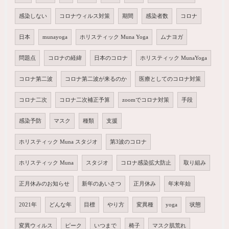
感染しない
コロナウィルス対策
期間
感染者数
コロナ
日本
munayoga
ホリスティック Muna Yoga
ムナヨガ
問題点
コロナの経緯
日本のコロナ
ホリスティック MunaYoga
コロナ第二波
コロナ第二波が来るのか
医療としてのコロナ対策
コロナ二次
コロナ二次補正予算
zoomでコロナ対策
手段
感染予防
マスク
種類
支援
ホリスティック Muna スタジオ
第3波のコロナ
ホリスティック Muna
スタジオ
コロナ感染拡大防止
取り組み
正月休みのお知らせ
新年のあいさつ
正月休み
年末年始
2021年
どんな年
目標
やり方
変異種
yoga
状態
変異ウィルス
ピーク
いつまで
椅子
マスク肌荒れ