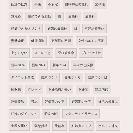
妊活の仕方
手術
不安定
自律神経の乱れ
緊張性
無月経
信頼できる運動
首
最高齢
最高齢
妊娠できる体づくり
妊娠の最高齢
は
不妊治療辛い
姿勢矯正
健康増進
更年期の不調
女性ホルモン不足
上がらない
ストレっと
脊柱管狭窄
ブロック注射
新年2024
新年2024
新年2024
年末のご挨拶
ダイエット失敗
健康づくり
健康づくり
健康づくりは
胚盤胞
グレード
不妊治療が長い
不妊症
野江内代
運動療法
禁忌
妊娠期のケア
妊娠期のケア
妊活の栄養は
妊婦のダイエット
胎児のIQ
マタニティピラティス
生理が重い
顕微授精
受精率
妊娠力アップ
ホルモン補充