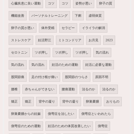
心臓疾患に良い運動
コツ
コツ
姿勢が悪い
卵子の質
機能改善
パーソナルトレーニング
下痢
虚弱体質
卵子の質が悪い
体外受精
セラピー
イライラの解消
ストレスケア
妊活野江
ミトコンドリア
お月見
2023
セロトニン
ツボ押し
ツボ押し
ツボ押し
気の流れ
気の流れ
気の流れ
妊活のための運動
妊活に必要な運動
股関節痛
足の付け根が痛い
股関節のつらさ
原因不明
腰椎
赤ちゃんができない
腰痛運動
治るのか
治るのか
矯正
矯正
背中の凝り
背中の凝り
卵巣嚢腫
おりもの
卵巣嚢腫からの妊娠
側弯症を治したい
側弯症といわれたら
側弯症のための運動
妊活のための体質改善したい
側弯症