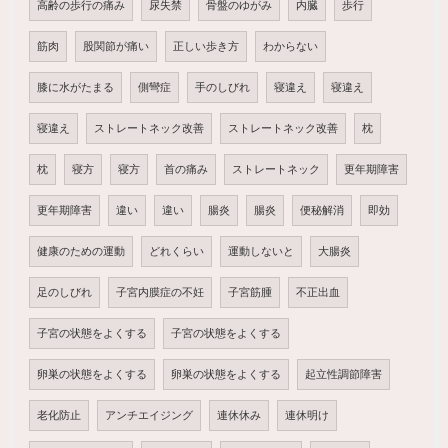
高齢の歩行の痛み
尿失禁
骨盤のゆがみ
内臓
歩行
筋肉
股関節が痛い
正しい歩き方
わからない
膝に水がたまる
側彎症
手のしびれ
寝違え
寝違え
寝違え
ストレートネック改善
ストレートネック改善
枕
枕
寝方
寝方
首の痛み
ストレートネック
更年期障害
更年期障害
違い
違い
腸炎
腸炎
便秘解消
即効
健康のための運動
どれくらい
運動しないと
大腸炎
足のしびれ
子宮内膜症の不妊
子宮筋腫
不正出血
子宮の状態をよくする
子宮の状態をよくする
卵巣の状態をよくする
卵巣の状態をよくする
起立性調節障害
老化防止
アンチエイジング
連休休み
連休明け