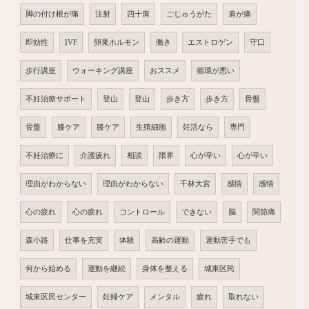
脚の付け根が痛
注射
四十肩
ごじゅうがた
肩が痛
即効性
IVF
卵巣ホルモン
働き
エストロゲン
守口
歩行講座
ウォーキング講座
おススメ
循環が悪い
不妊治療サポート
登山
登山
歩き方
歩き方
骨盤
骨盤
膝ケア
膝ケア
生殖細胞
妊活なら
専門
不妊治療に
介護疲れ
相談
限界
心が辛い
心が辛い
理由がわからない
理由がわからない
千林大宮
感情
感情
心の疲れ
心の疲れ
コントロール
できない
脳
関節痛
森小路
仕事を充実
体験
高齢の運動
運動苦手でも
何から始める
運動を継続
身体を整える
城東区民
城東区民センター
妊婦ケア
メンタル
疲れ
取れない