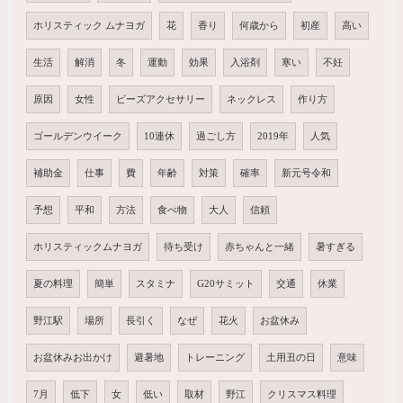
ホリスティック ムナヨガ
花
香り
何歳から
初産
高い
生活
解消
冬
運動
効果
入浴剤
寒い
不妊
原因
女性
ビーズアクセサリー
ネックレス
作り方
ゴールデンウイーク
10連休
過ごし方
2019年
人気
補助金
仕事
費
年齢
対策
確率
新元号令和
予想
平和
方法
食べ物
大人
信頼
ホリスティックムナヨガ
待ち受け
赤ちゃんと一緒
暑すぎる
夏の料理
簡単
スタミナ
G20サミット
交通
休業
野江駅
場所
長引く
なぜ
花火
お盆休み
お盆休みお出かけ
避暑地
トレーニング
土用丑の日
意味
7月
低下
女
低い
取材
野江
クリスマス料理