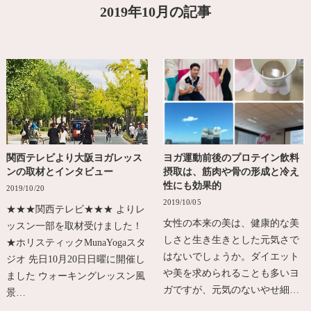
2019年10月の記事
関西テレビより大阪ヨガレッス
ヨガ運動前後のプロテイン飲料
ンの取材とインタビュー
摂取は、筋肉や骨の形成と冷え
性にも効果的
2019/10/20
2019/10/05
★★★関西テレビ★★★ よりレ
女性の本来の美は、健康的な美
ッスン一部を取材受けました！
しさと生き生きとした元気さで
★ホリスティックMunaYogaスタ
はないでしょうか。ダイエット
ジオ 先日10月20日日曜に開催し
や美を求められることも多いヨ
ました ウォーキングレッスン風
ガですが、元気のないやせ細…
景…