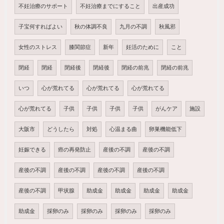
不妊治療のサポート
不妊治療までにすること
出産成功
子宝何すればよい
秋の体調不良
九月の不調
秋風邪
女性のストレス
膝関節症
新年
妊活のために
こと
閉経
閉経
閉経後
閉経後
閉経の前兆
閉経の前兆
いつ
心が荒れてる
心が荒れてる
心が荒れてる
心が荒れてる
子供
子供
子供
子供
がんケア
施設
大阪市
どうしたら
対処
心温まる曲
卵巣機能低下
妊娠できる
癌の再発防止
産後の不調
産後の不調
産後の不調
産後の不調
産後の不調
産後の不調
産後の不調
甲状腺
助成金
助成金
助成金
助成金
助成金
採卵のみ
採卵のみ
採卵のみ
採卵のみ