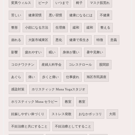
変異ウィルス
ピーク
いつまで
椅子
マスク肌荒れ
苦しい
健康習慣
悪い習慣
健康になるには
不健康
整形
小顔になる方法
生理痛
緩和
緩和
整える
崩れる
大阪市城東区
悪化
健康で長生き
特徴
意義
影響
疲れやすい
眠い
身体が重い
暑中見舞い
コロナワクチン
産婦人科学会
コレステロール
股関節
あぐら
痛い
歩くと痛い
仕事疲れ
旭区市民講座
感染対策
ホリスティック Muna Yogaスタジオ
ホリスティック Muna セラピー
教室
教室
妊娠しやすい体づくり
ストレス発散
おなかポッコリ
大雨
不妊治療と共にすること
不妊治療としてすること