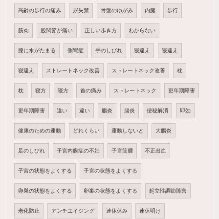
高齢の歩行の痛み
尿失禁
骨盤のゆがみ
内臓
歩行
筋肉
股関節が痛い
正しい歩き方
わからない
膝に水がたまる
側彎症
手のしびれ
寝違え
寝違え
寝違え
ストレートネック改善
ストレートネック改善
枕
枕
寝方
寝方
首の痛み
ストレートネック
更年期障害
更年期障害
違い
違い
腸炎
腸炎
便秘解消
即効
健康のための運動
どれくらい
運動しないと
大腸炎
足のしびれ
子宮内膜症の不妊
子宮筋腫
不正出血
子宮の状態をよくする
子宮の状態をよくする
卵巣の状態をよくする
卵巣の状態をよくする
起立性調節障害
老化防止
アンチエイジング
連休休み
連休明け