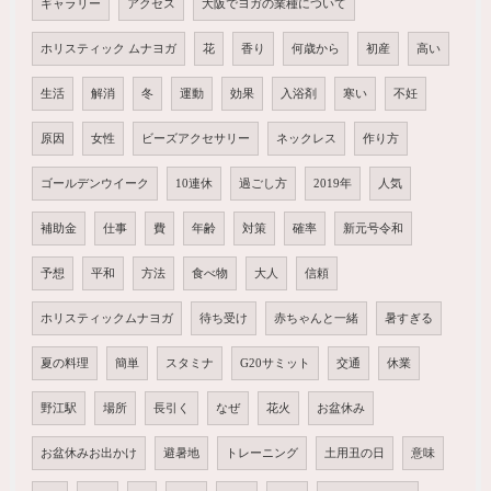
ギャラリー
アクセス
大阪でヨガの業種について
ホリスティック ムナヨガ
花
香り
何歳から
初産
高い
生活
解消
冬
運動
効果
入浴剤
寒い
不妊
原因
女性
ビーズアクセサリー
ネックレス
作り方
ゴールデンウイーク
10連休
過ごし方
2019年
人気
補助金
仕事
費
年齢
対策
確率
新元号令和
予想
平和
方法
食べ物
大人
信頼
ホリスティックムナヨガ
待ち受け
赤ちゃんと一緒
暑すぎる
夏の料理
簡単
スタミナ
G20サミット
交通
休業
野江駅
場所
長引く
なぜ
花火
お盆休み
お盆休みお出かけ
避暑地
トレーニング
土用丑の日
意味