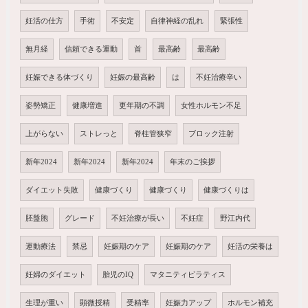
妊活の仕方
手術
不安定
自律神経の乱れ
緊張性
無月経
信頼できる運動
首
最高齢
最高齢
妊娠できる体づくり
妊娠の最高齢
は
不妊治療辛い
姿勢矯正
健康増進
更年期の不調
女性ホルモン不足
上がらない
ストレっと
脊柱管狭窄
ブロック注射
新年2024
新年2024
新年2024
年末のご挨拶
ダイエット失敗
健康づくり
健康づくり
健康づくりは
胚盤胞
グレード
不妊治療が長い
不妊症
野江内代
運動療法
禁忌
妊娠期のケア
妊娠期のケア
妊活の栄養は
妊婦のダイエット
胎児のIQ
マタニティピラティス
生理が重い
顕微授精
受精率
妊娠力アップ
ホルモン補充