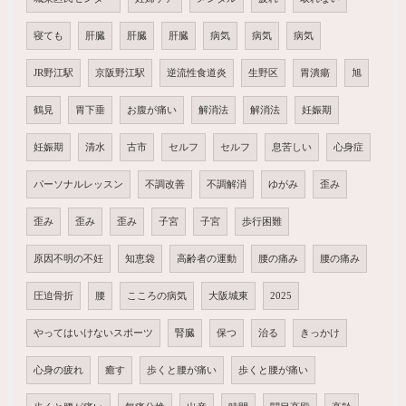
寝ても
肝臓
肝臓
肝臓
病気
病気
病気
JR野江駅
京阪野江駅
逆流性食道炎
生野区
胃潰瘍
旭
鶴見
胃下垂
お腹が痛い
解消法
解消法
妊娠期
妊娠期
清水
古市
セルフ
セルフ
息苦しい
心身症
パーソナルレッスン
不調改善
不調解消
ゆがみ
歪み
歪み
歪み
歪み
子宮
子宮
歩行困難
原因不明の不妊
知恵袋
高齢者の運動
腰の痛み
腰の痛み
圧迫骨折
腰
こころの病気
大阪城東
2025
やってはいけないスポーツ
腎臓
保つ
治る
きっかけ
心身の疲れ
癒す
歩くと腰が痛い
歩くと腰が痛い