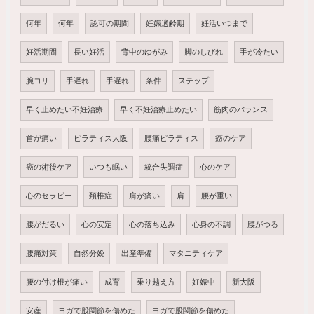
何年
何年
認可の期間
妊娠適齢期
妊活いつまで
妊活期間
長い妊活
背中のゆがみ
脚のしびれ
手が冷たい
腕コリ
手遅れ
手遅れ
条件
ステップ
早く止めたい不妊治療
早く不妊治療止めたい
筋肉のバランス
首が痛い
ピラティス大阪
腰痛ピラティス
癌のケア
癌の術後ケア
いつも眠い
統合失調症
心のケア
心のセラピー
頚椎症
肩が痛い
肩
腰が重い
腰がだるい
心の安定
心の落ち込み
心身の不調
腰がつる
腰痛対策
自然分娩
出産準備
マタニティケア
腰の付け根が痛い
成育
乗り越え方
妊娠中
新大阪
安産
ヨガで股関節を傷めた
ヨガで股関節を傷めた