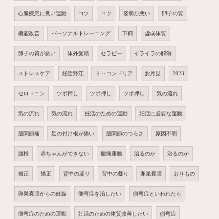
心臓疾患に良い運動
コツ
コツ
姿勢が悪い
卵子の質
機能改善
パーソナルトレーニング
下痢
虚弱体質
卵子の質が悪い
体外受精
セラピー
イライラの解消
ストレスケア
妊活野江
ミトコンドリア
お月見
2023
セロトニン
ツボ押し
ツボ押し
ツボ押し
気の流れ
気の流れ
気の流れ
妊活のための運動
妊活に必要な運動
股関節痛
足の付け根が痛い
股関節のつらさ
原因不明
腰椎
赤ちゃんができない
腰痛運動
治るのか
治るのか
矯正
矯正
背中の凝り
背中の凝り
卵巣嚢腫
おりもの
卵巣嚢腫からの妊娠
側弯症を治したい
側弯症といわれたら
側弯症のための運動
妊活のための体質改善したい
側弯症