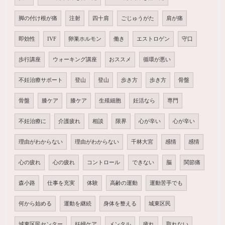
脚の付け根が痛
注射
四十肩
ごじゅうがた
肩が痛
即効性
IVF
卵巣ホルモン
働き
エストロゲン
守口
歩行講座
ウォーキング講座
おススメ
循環が悪い
不妊治療サポート
登山
登山
歩き方
歩き方
骨盤
骨盤
膝ケア
膝ケア
生殖細胞
妊活なら
専門
不妊治療に
介護疲れ
相談
限界
心が辛い
心が辛い
理由がわからない
理由がわからない
千林大宮
感情
感情
心の疲れ
心の疲れ
コントロール
できない
脳
関節痛
森小路
仕事を充実
体験
高齢の運動
運動苦手でも
何から始める
運動を継続
身体を整える
城東区民
城東区民センター
妊婦ケア
メンタル
疲れ
取れない