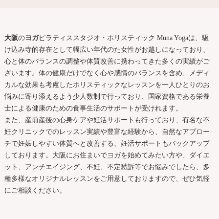
大阪
の
ヨガ
ピラティススタジオ・ホリスティック Muna Yogaは、駆
け込み寺的存在として幅広い年代のた女性がお越しになっており、
心と体のバランスの調整や体質改善に携わってきた多くの実績がご
ざいます。体の健康だけでなく心や感情のバランスを含め、メディ
カルな効果も考慮したホリスティックなレッスンを一人ひとりのお
悩みに寄り添えるよう少人数制で行っており、国家資格である栄養
士による健康のための食事生活のサポートが受けれます。
また、産前産後の心身ケアや妊活サポートも行っており、有名な不
妊クリニックでのレッスン実績や豊富な経験から、自然なアプロー
チで妊娠しやすい体質へと改善する、妊活サポートもバックアップ
しております。
大阪
にお住まいで
ヨガ
を始めてみたい方や、ダイエ
ット、アンチエイジング、不妊、不定愁訴等でお悩みでしたら、多
種多様なオリジナルレッスンをご用意しておりますので、ぜひ気軽
にご相談ください。