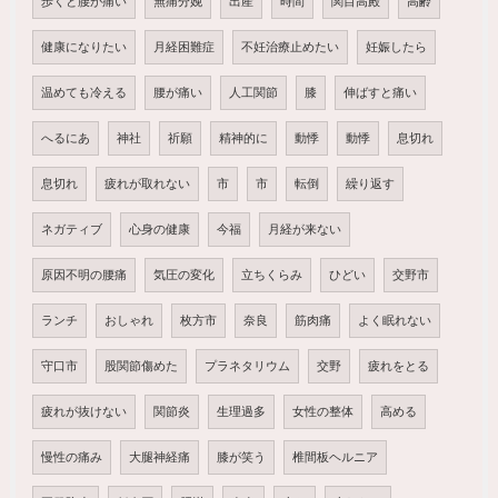
歩くと腰が痛い
無痛分娩
出産
時間
関目高殿
高齢
健康になりたい
月経困難症
不妊治療止めたい
妊娠したら
温めても冷える
腰が痛い
人工関節
膝
伸ばすと痛い
へるにあ
神社
祈願
精神的に
動悸
動悸
息切れ
息切れ
疲れが取れない
市
市
転倒
繰り返す
ネガティブ
心身の健康
今福
月経が来ない
原因不明の腰痛
気圧の変化
立ちくらみ
ひどい
交野市
ランチ
おしゃれ
枚方市
奈良
筋肉痛
よく眠れない
守口市
股関節傷めた
プラネタリウム
交野
疲れをとる
疲れが抜けない
関節炎
生理過多
女性の整体
高める
慢性の痛み
大腿神経痛
膝が笑う
椎間板ヘルニア