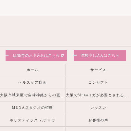
LINEでのお申込みはこちら
体験申し込みはこちら
ホーム
サービス
ヘルスケア動画
コンセプト
大阪市城東区で自律神経からの更年期・産前産後の心身の不調を整えるヨガピラティスなら
大阪でMunaヨガが必要とされる理由
MUNAスタジオの特徴
レッスン
ホリスティック ムナヨガ
お客様の声