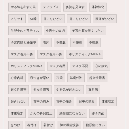
やる気を出す方法
ティラピス
姿勢を見直す
体幹強化
メリット
体幹
肩こりひどい
肩こりひどい
腰痛がひどい
生理中のピラティス
生理中のヨガ
子宮内膜を厚くしたい
子宮内膜と妊娠率
着床
不整脈
不整脈
不整脈
マスク着用不要
マスク着用不要
ホリスティックMUNA
ホリスティックMUNA
マスク着用
マスク不要
心の病気
心療内科
寝つきが悪い
70歳
基礎代謝
起立性障害
起立性障害
起立性障害
やる気が起きない
五月病
起きれない
背中の痛み
背中の痛み
背中の痛み
体重増加
体重増加
がんの再発防止
胚盤胞にならない
卵子の必
きつけ
着付け
着付け
肺の機能改善
糖尿病に良い