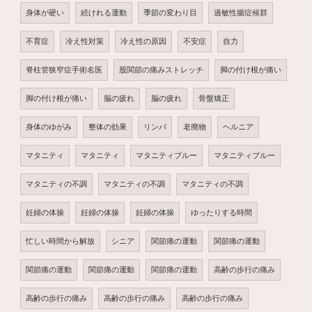
身体が硬い
続けれる運動
季節の変わり目
過敏性腸症候群
不育症
冷え性対策
冷え性の原因
不安症
自力
脊柱管狭窄症手術名医
股関節の痛みストレッチ
脚の付け根が痛い
脚の付け根が痛い
脳の疲れ
脳の疲れ
骨盤矯正
身体のゆがみ
整体の効果
リンパ
老廃物
ヘルニア
マタニティ
マタニティ
マタニティブルー
マタニティブルー
マタニティの不調
マタニティの不調
マタニティの不調
妊婦の体操
妊婦の体操
妊婦の体操
ゆったりする時間
忙しい時間から解放
シニア
関節痛の運動
関節痛の運動
関節痛の運動
関節痛の運動
関節痛の運動
高齢の歩行の痛み
高齢の歩行の痛み
高齢の歩行の痛み
高齢の歩行の痛み