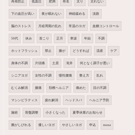
再発防止
低血圧
肥満
有名
太り
太れない
下の血圧が高い
夜が眠れない
神経緩める
淡路
脳のストレス
月経周期の乱れ
常温のヨガ
血糖コントロール
50代
休み
首こり
正月
寒波
年始
不調
ホットフラッシュ
禁止
膝が
どうすれば
流産
ケア
身体の不調
片頭痛
土居
滝井
何となく調子が悪い
シニアヨガ
女性の不調
慢性腰痛
整え方
乱れ
むくみ解消
膝痛
頚椎ヘルニア
痛めた
目の不調
マシンピラティス
疲れ解消
ヘッドスパ
ヘルニア予防
施術
骨盤調整
小さくなった
夏季休業のお知らせ
腕がしびれる
優しいヨガ
やさしいヨガ
申込
muna