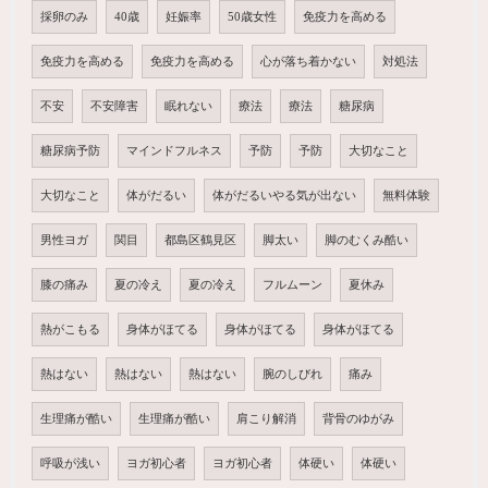
採卵のみ
40歳
妊娠率
50歳女性
免疫力を高める
免疫力を高める
免疫力を高める
心が落ち着かない
対処法
不安
不安障害
眠れない
療法
療法
糖尿病
糖尿病予防
マインドフルネス
予防
予防
大切なこと
大切なこと
体がだるい
体がだるいやる気が出ない
無料体験
男性ヨガ
関目
都島区鶴見区
脚太い
脚のむくみ酷い
膝の痛み
夏の冷え
夏の冷え
フルムーン
夏休み
熱がこもる
身体がほてる
身体がほてる
身体がほてる
熱はない
熱はない
熱はない
腕のしびれ
痛み
生理痛が酷い
生理痛が酷い
肩こり解消
背骨のゆがみ
呼吸が浅い
ヨガ初心者
ヨガ初心者
体硬い
体硬い