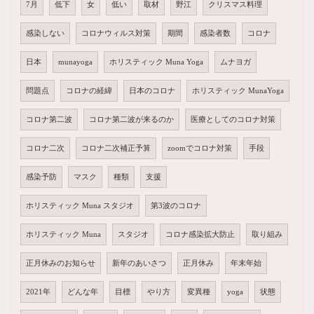
7月
低下
女
低い
取材
野江
クリスマス料理
感染しない
コロナウィルス対策
期間
感染者数
コロナ
日本
munayoga
ホリスティック Muna Yoga
ムナヨガ
問題点
コロナの経緯
日本のコロナ
ホリスティック MunaYoga
コロナ第二波
コロナ第二波が来るのか
医療としてのコロナ対策
コロナ二次
コロナ二次補正予算
zoomでコロナ対策
手段
感染予防
マスク
種類
支援
ホリスティック Muna スタジオ
第3波のコロナ
ホリスティック Muna
スタジオ
コロナ感染拡大防止
取り組み
正月休みのお知らせ
新年のあいさつ
正月休み
年末年始
2021年
どんな年
目標
やり方
変異種
yoga
状態