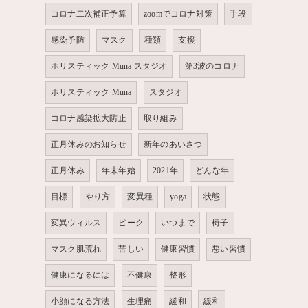
コロナ二次補正予算
zoomでコロナ対策
手段
感染予防
マスク
種類
支援
ホリスティック Muna スタジオ
第3波のコロナ
ホリスティック Muna
スタジオ
コロナ感染拡大防止
取り組み
正月休みのお知らせ
新年のあいさつ
正月休み
年末年始
2021年
どんな年
目標
やり方
変異種
yoga
状態
変異ウィルス
ピーク
いつまで
椅子
マスク肌荒れ
苦しい
健康習慣
悪い習慣
健康になるには
不健康
整形
小顔になる方法
生理痛
緩和
緩和