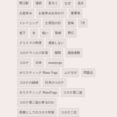
野江駅
場所
長引く
なぜ
花火
お盆休み
お盆休みお出かけ
避暑地
トレーニング
土用丑の日
意味
7月
低下
女
低い
取材
野江
クリスマス料理
感染しない
コロナウィルス対策
期間
感染者数
コロナ
日本
munayoga
ホリスティック Muna Yoga
ムナヨガ
問題点
コロナの経緯
日本のコロナ
ホリスティック MunaYoga
コロナ第二波
コロナ第二波が来るのか
医療としてのコロナ対策
コロナ二次