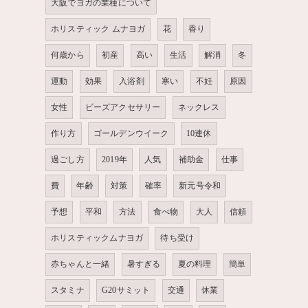
大阪でヨガの業種について
ホリスティック ムナヨガ
花
香り
何歳から
初産
高い
生活
解消
冬
運動
効果
入浴剤
寒い
不妊
原因
女性
ビーズアクセサリー
ネックレス
作り方
ゴールデンウイーク
10連休
過ごし方
2019年
人気
補助金
仕事
費
年齢
対策
確率
新元号令和
予想
平和
方法
食べ物
大人
信頼
ホリスティックムナヨガ
待ち受け
赤ちゃんと一緒
暑すぎる
夏の料理
簡単
スタミナ
G20サミット
交通
休業