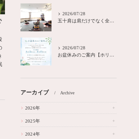
2026/07/28
で
五十肩は肩だけでなく全身の歪みが原因？城東区ヨガピラティス
段
の
2026/07/28
お盆休みのご案内【ホリスティック Munaスタジオ】
き
眠
アーカイブ
Archive
2026年
2025年
2024年