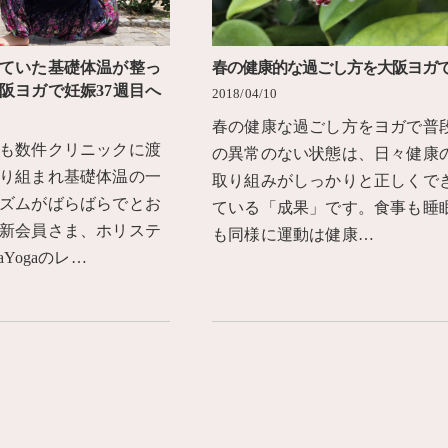
ていた基礎体温が整っ
春の健康的な過ごし方を大阪ヨガ
阪ヨガで妊娠37週目へ
2018/04/10
春の健康な過ごし方をヨガで普
も数件クリニックに渡
の異常のない状態は、日々健康
り組まれ基礎体温の一
取り組みがしっかりと正しくで
ズムがばらばらでとお
ている「成果」です。食事も睡
新会員さま、ホリステ
も同様に運動は健康…
aYogaのレ…