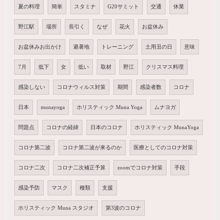
夏の料理
簡単
スタミナ
G20サミット
交通
休業
野江駅
場所
長引く
なぜ
花火
お盆休み
お盆休みお出かけ
避暑地
トレーニング
土用丑の日
意味
7月
低下
女
低い
取材
野江
クリスマス料理
感染しない
コロナウィルス対策
期間
感染者数
コロナ
日本
munayoga
ホリスティック Muna Yoga
ムナヨガ
問題点
コロナの経緯
日本のコロナ
ホリスティック MunaYoga
コロナ第二波
コロナ第二波が来るのか
医療としてのコロナ対策
コロナ二次
コロナ二次補正予算
zoomでコロナ対策
手段
感染予防
マスク
種類
支援
ホリスティック Muna スタジオ
第3波のコロナ