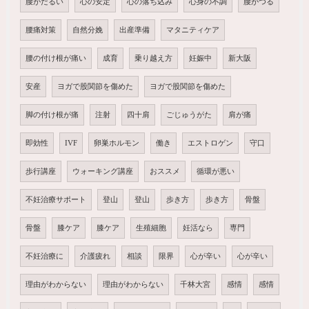
腰がだるい
心の安定
心の落ち込み
心身の不調
腰がつる
腰痛対策
自然分娩
出産準備
マタニティケア
腰の付け根が痛い
成育
乗り越え方
妊娠中
新大阪
安産
ヨガで股関節を傷めた
ヨガで股関節を傷めた
脚の付け根が痛
注射
四十肩
ごじゅうがた
肩が痛
即効性
IVF
卵巣ホルモン
働き
エストロゲン
守口
歩行講座
ウォーキング講座
おススメ
循環が悪い
不妊治療サポート
登山
登山
歩き方
歩き方
骨盤
骨盤
膝ケア
膝ケア
生殖細胞
妊活なら
専門
不妊治療に
介護疲れ
相談
限界
心が辛い
心が辛い
理由がわからない
理由がわからない
千林大宮
感情
感情