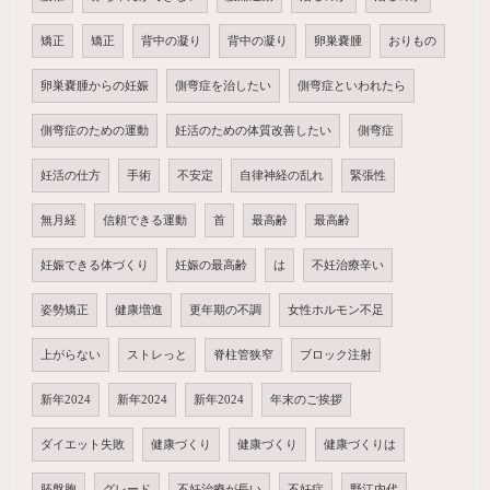
矯正
矯正
背中の凝り
背中の凝り
卵巣嚢腫
おりもの
卵巣嚢腫からの妊娠
側弯症を治したい
側弯症といわれたら
側弯症のための運動
妊活のための体質改善したい
側弯症
妊活の仕方
手術
不安定
自律神経の乱れ
緊張性
無月経
信頼できる運動
首
最高齢
最高齢
妊娠できる体づくり
妊娠の最高齢
は
不妊治療辛い
姿勢矯正
健康増進
更年期の不調
女性ホルモン不足
上がらない
ストレっと
脊柱管狭窄
ブロック注射
新年2024
新年2024
新年2024
年末のご挨拶
ダイエット失敗
健康づくり
健康づくり
健康づくりは
胚盤胞
グレード
不妊治療が長い
不妊症
野江内代