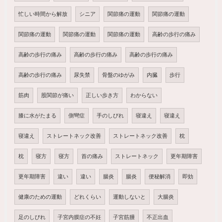
忙しい時間から解放
シニア
関節痛の運動
関節痛の運動
関節痛の運動
関節痛の運動
関節痛の運動
高齢の歩行の痛み
高齢の歩行の痛み
高齢の歩行の痛み
高齢の歩行の痛み
高齢の歩行の痛み
尿失禁
骨盤のゆがみ
内臓
歩行
筋肉
股関節が痛い
正しい歩き方
わからない
膝に水がたまる
側彎症
手のしびれ
寝違え
寝違え
寝違え
ストレートネック改善
ストレートネック改善
枕
枕
寝方
寝方
首の痛み
ストレートネック
更年期障害
更年期障害
違い
違い
腸炎
腸炎
便秘解消
即効
健康のための運動
どれくらい
運動しないと
大腸炎
足のしびれ
子宮内膜症の不妊
子宮筋腫
不正出血