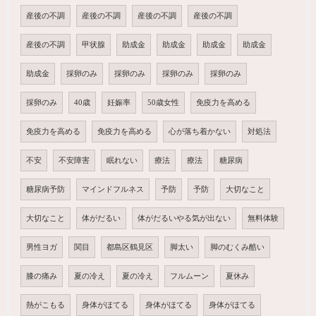
産後の不調
産後の不調
産後の不調
産後の不調
産後の不調
甲状腺
助成金
助成金
助成金
助成金
助成金
採卵のみ
採卵のみ
採卵のみ
採卵のみ
採卵のみ
40歳
妊娠率
50歳女性
免疫力を高める
免疫力を高める
免疫力を高める
心が落ち着かない
対処法
不安
不安障害
眠れない
療法
療法
糖尿病
糖尿病予防
マインドフルネス
予防
予防
大切なこと
大切なこと
体がだるい
体がだるいやる気が出ない
無料体験
男性ヨガ
関目
都島区鶴見区
脚太い
脚のむくみ酷い
膝の痛み
夏の冷え
夏の冷え
フルムーン
夏休み
熱がこもる
身体がほてる
身体がほてる
身体がほてる