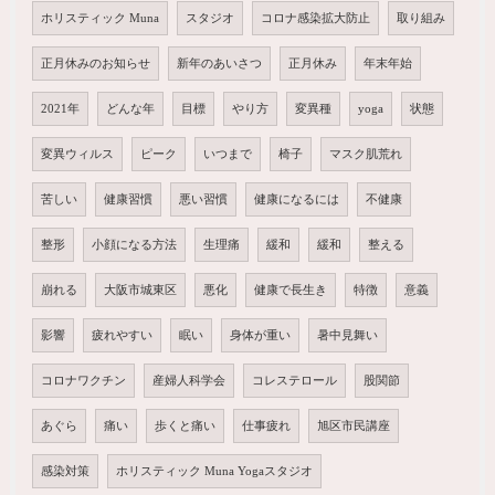
ホリスティック Muna
スタジオ
コロナ感染拡大防止
取り組み
正月休みのお知らせ
新年のあいさつ
正月休み
年末年始
2021年
どんな年
目標
やり方
変異種
yoga
状態
変異ウィルス
ピーク
いつまで
椅子
マスク肌荒れ
苦しい
健康習慣
悪い習慣
健康になるには
不健康
整形
小顔になる方法
生理痛
緩和
緩和
整える
崩れる
大阪市城東区
悪化
健康で長生き
特徴
意義
影響
疲れやすい
眠い
身体が重い
暑中見舞い
コロナワクチン
産婦人科学会
コレステロール
股関節
あぐら
痛い
歩くと痛い
仕事疲れ
旭区市民講座
感染対策
ホリスティック Muna Yogaスタジオ