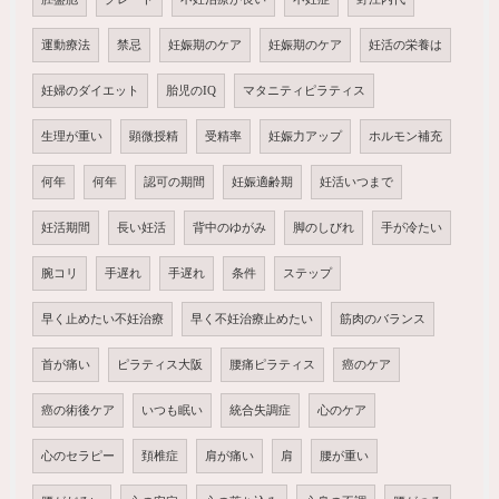
運動療法
禁忌
妊娠期のケア
妊娠期のケア
妊活の栄養は
妊婦のダイエット
胎児のIQ
マタニティピラティス
生理が重い
顕微授精
受精率
妊娠力アップ
ホルモン補充
何年
何年
認可の期間
妊娠適齢期
妊活いつまで
妊活期間
長い妊活
背中のゆがみ
脚のしびれ
手が冷たい
腕コリ
手遅れ
手遅れ
条件
ステップ
早く止めたい不妊治療
早く不妊治療止めたい
筋肉のバランス
首が痛い
ピラティス大阪
腰痛ピラティス
癌のケア
癌の術後ケア
いつも眠い
統合失調症
心のケア
心のセラピー
頚椎症
肩が痛い
肩
腰が重い