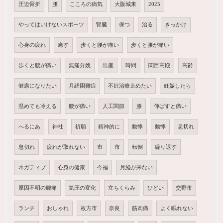
圧迫骨折
腰
こころの病気
大阪城東
2025
やってはいけないスポーツ
腎臓
保つ
治る
きっかけ
心身の疲れ
癒す
歩くと腰が痛い
歩くと腰が痛い
歩くと腰が痛い
無痛分娩
出産
時間
関目高殿
高齢
健康になりたい
月経困難症
不妊治療止めたい
妊娠したら
温めても冷える
腰が痛い
人工関節
膝
伸ばすと痛い
へるにあ
神社
祈願
精神的に
動悸
動悸
息切れ
息切れ
疲れが取れない
市
市
転倒
繰り返す
ネガティブ
心身の健康
今福
月経が来ない
原因不明の腰痛
気圧の変化
立ちくらみ
ひどい
交野市
ランチ
おしゃれ
枚方市
奈良
筋肉痛
よく眠れない