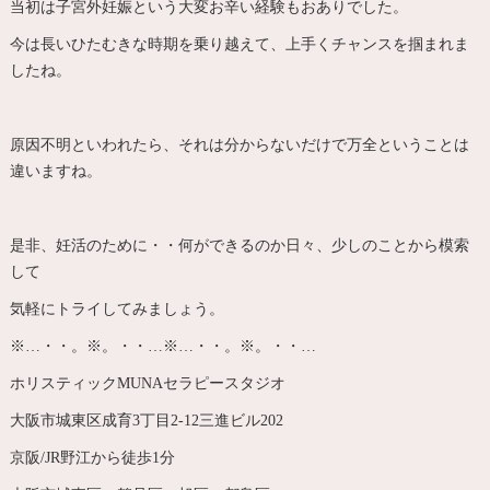
当初は子宮外妊娠という大変お辛い経験もおありでした。
今は長いひたむきな時期を乗り越えて、上手くチャンスを掴まれま
したね。
原因不明といわれたら、それは分からないだけで万全ということは
違いますね。
是非、妊活のために・・何ができるのか日々、少しのことから模索
して
気軽にトライしてみましょう。
※…・・。※。・・…※…・・。※。・・…
ホリスティックMUNAセラピースタジオ
大阪市城東区成育3丁目2-12三進ビル202
京阪/JR野江から徒歩1分