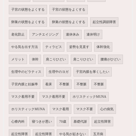
子宮の状態をよくする
子宮の状態をよくする
卵巣の状態をよくする
卵巣の状態をよくする
起立性調節障害
老化防止
アンチエイジング
連休休み
連休明け
やる気を出す方法
ティラピス
姿勢を見直す
体幹強化
メリット
体幹
肩こりひどい
肩こりひどい
腰痛がひどい
生理中のピラティス
生理中のヨガ
子宮内膜を厚くしたい
子宮内膜と妊娠率
着床
不整脈
不整脈
不整脈
マスク着用不要
マスク着用不要
ホリスティックMUNA
ホリスティックMUNA
マスク着用
マスク不要
心の病気
心療内科
寝つきが悪い
70歳
基礎代謝
起立性障害
起立性障害
起立性障害
やる気が起きない
五月病