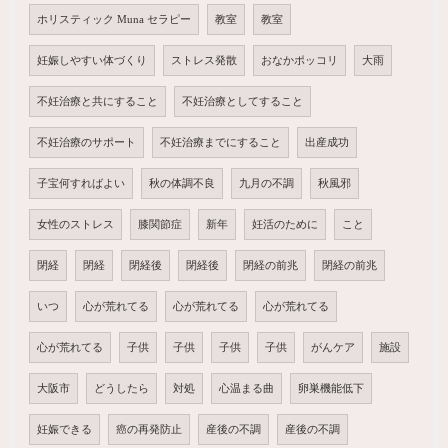
ホリスティック Muna セラピー
教室
教室
妊娠しやすい体づくり
ストレス発散
おなかポッコリ
大雨
不妊治療と共にすること
不妊治療としてすること
不妊治療のサポート
不妊治療までにすること
出産成功
子宝何すればよい
秋の体調不良
九月の不調
秋風邪
女性のストレス
膝関節症
新年
妊活のために
こと
閉経
閉経
閉経後
閉経後
閉経の前兆
閉経の前兆
いつ
心が荒れてる
心が荒れてる
心が荒れてる
心が荒れてる
子供
子供
子供
子供
がんケア
施設
大阪市
どうしたら
対処
心温まる曲
卵巣機能低下
妊娠できる
癌の再発防止
産後の不調
産後の不調