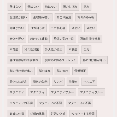
熱はない
熱はない
熱はない
腕のしびれ
痛み
生理痛が酷い
生理痛が酷い
肩こり解消
背骨のゆがみ
呼吸が浅い
ヨガ初心者
ヨガ初心者
体硬い
体硬い
身体が硬い
続けれる運動
季節の変わり目
過敏性腸症候群
不育症
冷え性対策
冷え性の原因
不安症
自力
脊柱管狭窄症手術名医
股関節の痛みストレッチ
脚の付け根が痛い
脚の付け根が痛い
脳の疲れ
脳の疲れ
骨盤矯正
身体のゆがみ
整体の効果
リンパ
老廃物
ヘルニア
マタニティ
マタニティ
マタニティブルー
マタニティブルー
マタニティの不調
マタニティの不調
マタニティの不調
妊婦の体操
妊婦の体操
妊婦の体操
ゆったりする時間