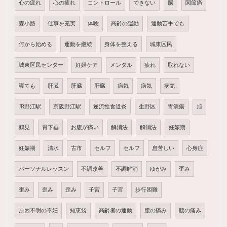
心の疲れ
心の疲れ
コントロール
できない
脳
関節痛
森小路
仕事を充実
体験
高齢の運動
運動苦手でも
何から始める
運動を継続
身体を整える
城東区民
城東区民センター
妊婦ケア
メンタル
疲れ
取れない
寝ても
肝臓
肝臓
肝臓
病気
病気
病気
JR野江駅
京阪野江駅
逆流性食道炎
生野区
胃潰瘍
旭
鶴見
胃下垂
お腹が痛い
解消法
解消法
妊娠期
妊娠期
清水
古市
セルフ
セルフ
息苦しい
心身症
パーソナルレッスン
不調改善
不調解消
ゆがみ
歪み
歪み
歪み
歪み
子宮
子宮
歩行困難
原因不明の不妊
知恵袋
高齢者の運動
腰の痛み
腰の痛み