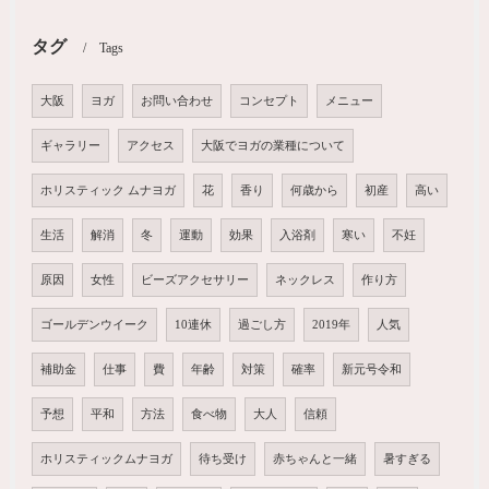
タグ
Tags
大阪
ヨガ
お問い合わせ
コンセプト
メニュー
ギャラリー
アクセス
大阪でヨガの業種について
ホリスティック ムナヨガ
花
香り
何歳から
初産
高い
生活
解消
冬
運動
効果
入浴剤
寒い
不妊
原因
女性
ビーズアクセサリー
ネックレス
作り方
ゴールデンウイーク
10連休
過ごし方
2019年
人気
補助金
仕事
費
年齢
対策
確率
新元号令和
予想
平和
方法
食べ物
大人
信頼
ホリスティックムナヨガ
待ち受け
赤ちゃんと一緒
暑すぎる