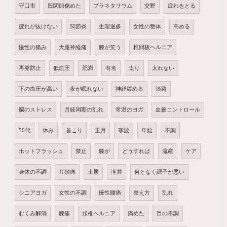
守口市
股関節傷めた
プラネタリウム
交野
疲れをとる
疲れが抜けない
関節炎
生理過多
女性の整体
高める
慢性の痛み
大腿神経痛
膝が笑う
椎間板ヘルニア
再発防止
低血圧
肥満
有名
太り
太れない
下の血圧が高い
夜が眠れない
神経緩める
淡路
脳のストレス
月経周期の乱れ
常温のヨガ
血糖コントロール
50代
休み
首こり
正月
寒波
年始
不調
ホットフラッシュ
禁止
膝が
どうすれば
流産
ケア
身体の不調
片頭痛
土居
滝井
何となく調子が悪い
シニアヨガ
女性の不調
慢性腰痛
整え方
乱れ
むくみ解消
膝痛
頚椎ヘルニア
痛めた
目の不調