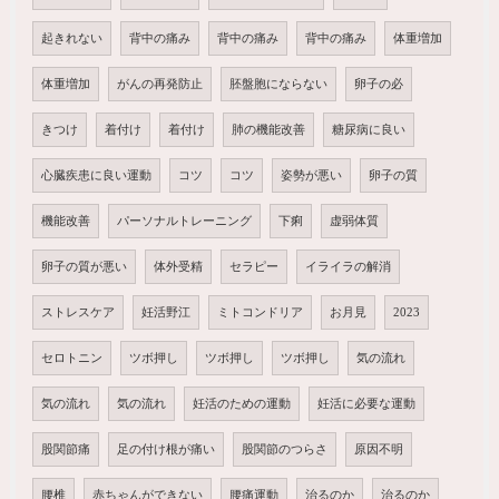
起きれない
背中の痛み
背中の痛み
背中の痛み
体重増加
体重増加
がんの再発防止
胚盤胞にならない
卵子の必
きつけ
着付け
着付け
肺の機能改善
糖尿病に良い
心臓疾患に良い運動
コツ
コツ
姿勢が悪い
卵子の質
機能改善
パーソナルトレーニング
下痢
虚弱体質
卵子の質が悪い
体外受精
セラピー
イライラの解消
ストレスケア
妊活野江
ミトコンドリア
お月見
2023
セロトニン
ツボ押し
ツボ押し
ツボ押し
気の流れ
気の流れ
気の流れ
妊活のための運動
妊活に必要な運動
股関節痛
足の付け根が痛い
股関節のつらさ
原因不明
腰椎
赤ちゃんができない
腰痛運動
治るのか
治るのか