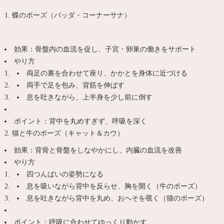
1. 蝶のポーズ（バッダ・コーナーサナ）
効果：骨盤内の血流を促し、子宮・卵巣の働きをサポート
やり方
両足の裏を合わせて座り、かかとを身体に近づける
両手で足を包み、背筋を伸ばす
息を吐きながら、上半身を少し前に倒す
ポイント：背中を丸めすぎず、呼吸を深く
2. 猫と牛のポーズ（キャット＆カウ）
効果：背骨と骨盤をしなやかにし、内臓の血流を改善
やり方
四つんばいの姿勢になる
息を吸いながら背中を反らせ、胸を開く（牛のポーズ）
息を吐きながら背中を丸め、おへそを覗く（猫のポーズ）
ポイント：呼吸に合わせてゆっくり動かす