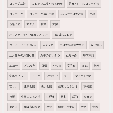
コロナ第二波
コロナ第二波が来るのか
医療としてのコロナ対策
コロナ二次
コロナ二次補正予算
zoomでコロナ対策
手段
感染予防
マスク
種類
支援
ホリスティック Muna スタジオ
第3波のコロナ
ホリスティック Muna
スタジオ
コロナ感染拡大防止
取り組み
正月休みのお知らせ
新年のあいさつ
正月休み
年末年始
2021年
どんな年
目標
やり方
変異種
yoga
状態
変異ウィルス
ピーク
いつまで
椅子
マスク肌荒れ
苦しい
健康習慣
悪い習慣
健康になるには
不健康
整形
小顔になる方法
生理痛
緩和
緩和
整える
崩れる
大阪市城東区
悪化
健康で長生き
特徴
意義