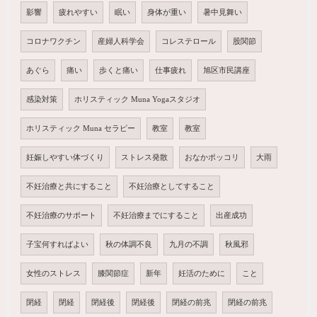
影響
疲れやすい
眠い
身体が重い
暑中見舞い
コロナワクチン
産婦人科学会
コレステロール
股関節
あぐら
痛い
歩くと痛い
仕事疲れ
旭区市民講座
感染対策
ホリスティック Muna Yogaスタジオ
ホリスティック Muna セラピー
教室
教室
妊娠しやすい体づくり
ストレス発散
おなかポッコリ
大雨
不妊治療と共にすること
不妊治療としてすること
不妊治療のサポート
不妊治療までにすること
出産成功
子宝何すればよい
秋の体調不良
九月の不調
秋風邪
女性のストレス
膝関節症
新年
妊活のために
こと
閉経
閉経
閉経後
閉経後
閉経の前兆
閉経の前兆