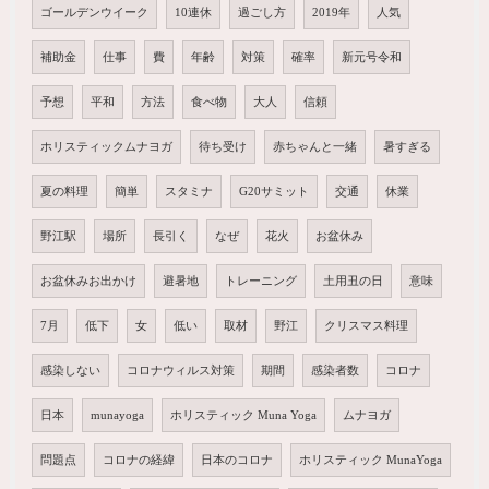
ゴールデンウイーク
10連休
過ごし方
2019年
人気
補助金
仕事
費
年齢
対策
確率
新元号令和
予想
平和
方法
食べ物
大人
信頼
ホリスティックムナヨガ
待ち受け
赤ちゃんと一緒
暑すぎる
夏の料理
簡単
スタミナ
G20サミット
交通
休業
野江駅
場所
長引く
なぜ
花火
お盆休み
お盆休みお出かけ
避暑地
トレーニング
土用丑の日
意味
7月
低下
女
低い
取材
野江
クリスマス料理
感染しない
コロナウィルス対策
期間
感染者数
コロナ
日本
munayoga
ホリスティック Muna Yoga
ムナヨガ
問題点
コロナの経緯
日本のコロナ
ホリスティック MunaYoga