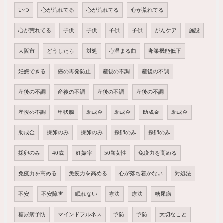
いつ
心が荒れてる
心が荒れてる
心が荒れてる
心が荒れてる
子供
子供
子供
子供
がんケア
施設
大阪市
どうしたら
対処
心温まる曲
卵巣機能低下
妊娠できる
癌の再発防止
産後の不調
産後の不調
産後の不調
産後の不調
産後の不調
産後の不調
産後の不調
甲状腺
助成金
助成金
助成金
助成金
助成金
採卵のみ
採卵のみ
採卵のみ
採卵のみ
採卵のみ
40歳
妊娠率
50歳女性
免疫力を高める
免疫力を高める
免疫力を高める
心が落ち着かない
対処法
不安
不安障害
眠れない
療法
療法
糖尿病
糖尿病予防
マインドフルネス
予防
予防
大切なこと