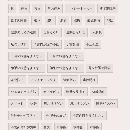
枕
寝方
寝方
首の痛み
ストレートネック
更年期障害
更年期障害
違い
違い
腸炎
腸炎
便秘解消
即効
健康のための運動
どれくらい
運動しないと
大腸炎
足のしびれ
子宮内膜症の不妊
子宮筋腫
不正出血
子宮の状態をよくする
子宮の状態をよくする
卵巣の状態をよくする
卵巣の状態をよくする
起立性調節障害
老化防止
アンチエイジング
連休休み
連休明け
やる気を出す方法
ティラピス
姿勢を見直す
体幹強化
メリット
体幹
肩こりひどい
肩こりひどい
腰痛がひどい
生理中のピラティス
生理中のヨガ
子宮内膜を厚くしたい
子宮内膜と妊娠率
着床
不整脈
不整脈
不整脈