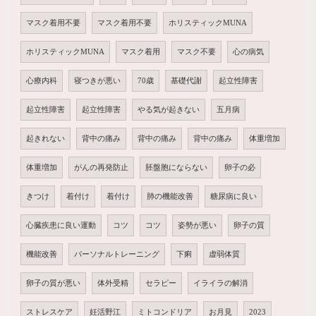
マスク着用不要
マスク着用不要
ホリスティックMUNA
ホリスティックMUNA
マスク着用
マスク不要
心の病気
心療内科
寝つきが悪い
70歳
基礎代謝
起立性障害
起立性障害
起立性障害
やる気が起きない
五月病
起きれない
背中の痛み
背中の痛み
背中の痛み
体重増加
体重増加
がんの再発防止
胚盤胞にならない
卵子の必
きつけ
着付け
着付け
肺の機能改善
糖尿病に良い
心臓疾患に良い運動
コツ
コツ
姿勢が悪い
卵子の質
機能改善
パーソナルトレーニング
下痢
虚弱体質
卵子の質が悪い
体外受精
セラピー
イライラの解消
ストレスケア
妊活野江
ミトコンドリア
お月見
2023