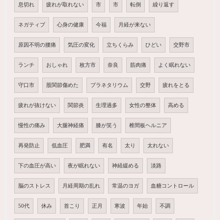
息切れ
疲れが取れない
市
市
転倒
繰り返す
ネガティブ
心身の健康
今福
月経が来ない
原因不明の腰痛
気圧の変化
立ちくらみ
ひどい
交野市
ランチ
おしゃれ
枚方市
奈良
筋肉痛
よく眠れない
守口市
股関節傷めた
プラネタリウム
交野
疲れをとる
疲れが抜けない
関節炎
生理過多
女性の整体
高める
慢性の痛み
大腿神経痛
膝が笑う
椎間板ヘルニア
再発防止
低血圧
肥満
有名
太り
太れない
下の血圧が高い
夜が眠れない
神経緩める
淡路
脳のストレス
月経周期の乱れ
常温のヨガ
血糖コントロール
50代
休み
首こり
正月
寒波
年始
不調