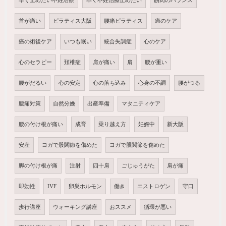
早く止めたい不妊治療
早く不妊治療止めたい
筋肉のバランス
首が痛い
ピラティス大阪
腰痛ピラティス
癌のケア
癌の術後ケア
いつも眠い
統合失調症
心のケア
心のセラピー
頚椎症
肩が痛い
肩
腰が重い
腰がだるい
心の安定
心の落ち込み
心身の不調
腰がつる
腰痛対策
自然分娩
出産準備
マタニティケア
腰の付け根が痛い
成育
乗り越え方
妊娠中
新大阪
安産
ヨガで股関節を傷めた
ヨガで股関節を傷めた
脚の付け根が痛
注射
四十肩
ごじゅうがた
肩が痛
即効性
IVF
卵巣ホルモン
働き
エストロゲン
守口
歩行講座
ウォーキング講座
おススメ
循環が悪い