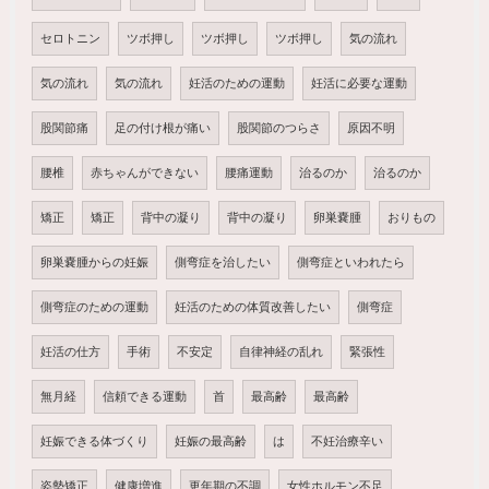
セロトニン
ツボ押し
ツボ押し
ツボ押し
気の流れ
気の流れ
気の流れ
妊活のための運動
妊活に必要な運動
股関節痛
足の付け根が痛い
股関節のつらさ
原因不明
腰椎
赤ちゃんができない
腰痛運動
治るのか
治るのか
矯正
矯正
背中の凝り
背中の凝り
卵巣嚢腫
おりもの
卵巣嚢腫からの妊娠
側弯症を治したい
側弯症といわれたら
側弯症のための運動
妊活のための体質改善したい
側弯症
妊活の仕方
手術
不安定
自律神経の乱れ
緊張性
無月経
信頼できる運動
首
最高齢
最高齢
妊娠できる体づくり
妊娠の最高齢
は
不妊治療辛い
姿勢矯正
健康増進
更年期の不調
女性ホルモン不足