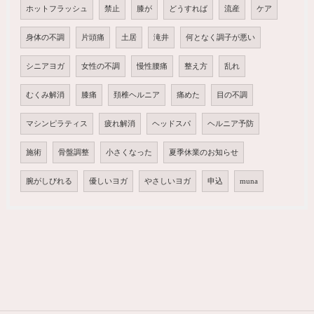
ホットフラッシュ
禁止
膝が
どうすれば
流産
ケア
身体の不調
片頭痛
土居
滝井
何となく調子が悪い
シニアヨガ
女性の不調
慢性腰痛
整え方
乱れ
むくみ解消
膝痛
頚椎ヘルニア
痛めた
目の不調
マシンピラティス
疲れ解消
ヘッドスパ
ヘルニア予防
施術
骨盤調整
小さくなった
夏季休業のお知らせ
腕がしびれる
優しいヨガ
やさしいヨガ
申込
muna