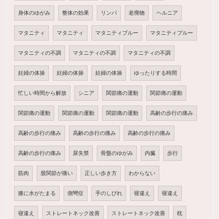
身体のゆがみ
整体の効果
リンパ
老廃物
ヘルニア
マタニティ
マタニティ
マタニティブルー
マタニティブルー
マタニティの不調
マタニティの不調
マタニティの不調
妊婦の体操
妊婦の体操
妊婦の体操
ゆったりする時間
忙しい時間から解放
シニア
関節痛の運動
関節痛の運動
関節痛の運動
関節痛の運動
関節痛の運動
高齢の歩行の痛み
高齢の歩行の痛み
高齢の歩行の痛み
高齢の歩行の痛み
高齢の歩行の痛み
尿失禁
骨盤のゆがみ
内臓
歩行
筋肉
股関節が痛い
正しい歩き方
わからない
膝に水がたまる
側彎症
手のしびれ
寝違え
寝違え
寝違え
ストレートネック改善
ストレートネック改善
枕