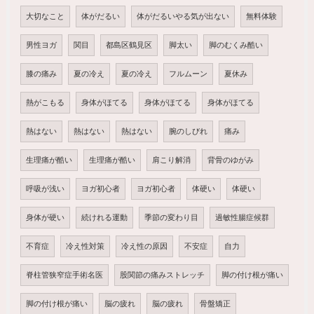
大切なこと
体がだるい
体がだるいやる気が出ない
無料体験
男性ヨガ
関目
都島区鶴見区
脚太い
脚のむくみ酷い
膝の痛み
夏の冷え
夏の冷え
フルムーン
夏休み
熱がこもる
身体がほてる
身体がほてる
身体がほてる
熱はない
熱はない
熱はない
腕のしびれ
痛み
生理痛が酷い
生理痛が酷い
肩こり解消
背骨のゆがみ
呼吸が浅い
ヨガ初心者
ヨガ初心者
体硬い
体硬い
身体が硬い
続けれる運動
季節の変わり目
過敏性腸症候群
不育症
冷え性対策
冷え性の原因
不安症
自力
脊柱管狭窄症手術名医
股関節の痛みストレッチ
脚の付け根が痛い
脚の付け根が痛い
脳の疲れ
脳の疲れ
骨盤矯正