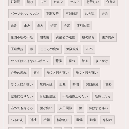
妊娠期
清水
古市
セルフ
セルフ
息苦しい
心身症
パーソナルレッスン
不調改善
不調解消
ゆがみ
歪み
歪み
歪み
歪み
子宮
子宮
歩行困難
原因不明の不妊
知恵袋
高齢者の運動
腰の痛み
腰の痛み
圧迫骨折
腰
こころの病気
大阪城東
2025
やってはいけないスポーツ
腎臓
保つ
治る
きっかけ
心身の疲れ
癒す
歩くと腰が痛い
歩くと腰が痛い
歩くと腰が痛い
無痛分娩
出産
時間
関目高殿
高齢
健康になりたい
月経困難症
不妊治療止めたい
妊娠したら
温めても冷える
腰が痛い
人工関節
膝
伸ばすと痛い
へるにあ
神社
祈願
精神的に
動悸
動悸
息切れ