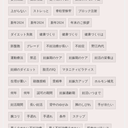
上がらない
ストレっと
脊柱管狭窄
ブロック注射
新年2024
新年2024
新年2024
年末のご挨拶
ダイエット失敗
健康づくり
健康づくり
健康づくりは
胚盤胞
グレード
不妊治療が長い
不妊症
野江内代
運動療法
禁忌
妊娠期のケア
妊娠期のケア
妊活の栄養は
妊婦のダイエット
胎児のIQ
マタニティピラティス
生理が重い
顕微授精
受精率
妊娠力アップ
ホルモン補充
何年
何年
認可の期間
妊娠適齢期
妊活いつまで
妊活期間
長い妊活
背中のゆがみ
脚のしびれ
手が冷たい
腕コリ
手遅れ
手遅れ
条件
ステップ