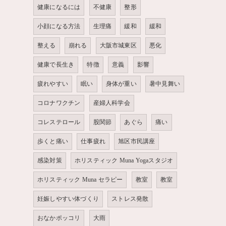
健康になるには
不健康
整形
小顔になる方法
生理痛
緩和
緩和
整える
崩れる
大阪市城東区
悪化
健康で長生き
特徴
意義
影響
疲れやすい
眠い
身体が重い
暑中見舞い
コロナワクチン
産婦人科学会
コレステロール
股関節
あぐら
痛い
歩くと痛い
仕事疲れ
旭区市民講座
感染対策
ホリスティック Muna Yogaスタジオ
ホリスティック Muna セラピー
教室
教室
妊娠しやすい体づくり
ストレス発散
おなかポッコリ
大雨