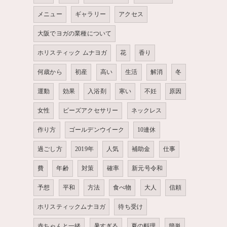
メニュー
ギャラリー
アクセス
大阪でヨガの業種について
ホリスティック ムナヨガ
花
香り
何歳から
初産
高い
生活
解消
冬
運動
効果
入浴剤
寒い
不妊
原因
女性
ビーズアクセサリー
ネックレス
作り方
ゴールデンウイーク
10連休
過ごし方
2019年
人気
補助金
仕事
費
年齢
対策
確率
新元号令和
予想
平和
方法
食べ物
大人
信頼
ホリスティックムナヨガ
待ち受け
赤ちゃんと一緒
暑すぎる
夏の料理
簡単