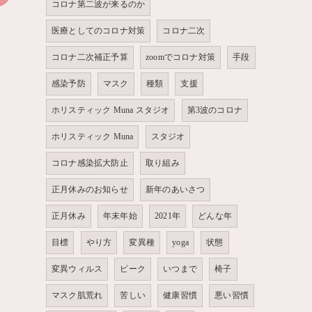
コロナ第二波が来るのか
医療としてのコロナ対策
コロナ二次
コロナ二次補正予算
zoomでコロナ対策
手段
感染予防
マスク
種類
支援
ホリスティック Muna スタジオ
第3波のコロナ
ホリスティック Muna
スタジオ
コロナ感染拡大防止
取り組み
正月休みのお知らせ
新年のあいさつ
正月休み
年末年始
2021年
どんな年
目標
やり方
変異種
yoga
状態
変異ウィルス
ピーク
いつまで
椅子
マスク肌荒れ
苦しい
健康習慣
悪い習慣