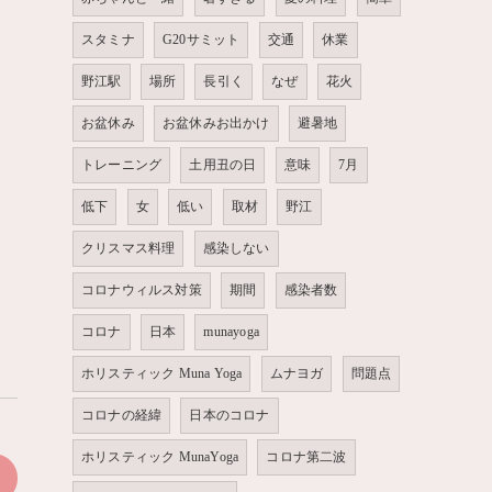
スタミナ
G20サミット
交通
休業
野江駅
場所
長引く
なぜ
花火
お盆休み
お盆休みお出かけ
避暑地
トレーニング
土用丑の日
意味
7月
低下
女
低い
取材
野江
クリスマス料理
感染しない
コロナウィルス対策
期間
感染者数
コロナ
日本
munayoga
ホリスティック Muna Yoga
ムナヨガ
問題点
コロナの経緯
日本のコロナ
ホリスティック MunaYoga
コロナ第二波
>