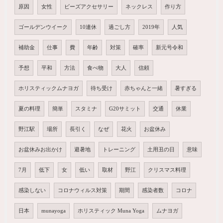
原因
女性
ビーズアクセサリー
ネックレス
作り方
ゴールデンウイーク
10連休
過ごし方
2019年
人気
補助金
仕事
費
年齢
対策
確率
新元号令和
予想
平和
方法
食べ物
大人
信頼
ホリスティックムナヨガ
待ち受け
赤ちゃんと一緒
暑すぎる
夏の料理
簡単
スタミナ
G20サミット
交通
休業
野江駅
場所
長引く
なぜ
花火
お盆休み
お盆休みお出かけ
避暑地
トレーニング
土用丑の日
意味
7月
低下
女
低い
取材
野江
クリスマス料理
感染しない
コロナウィルス対策
期間
感染者数
コロナ
日本
munayoga
ホリスティック Muna Yoga
ムナヨガ