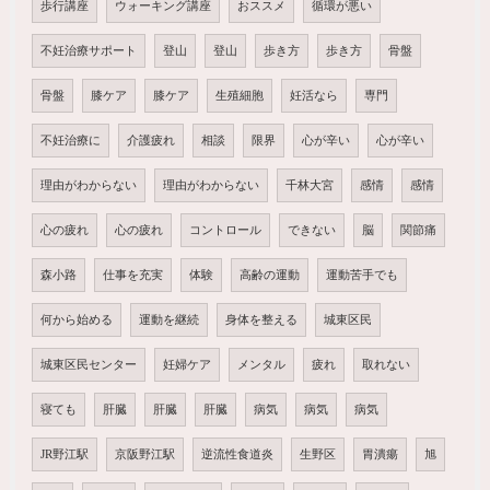
歩行講座
ウォーキング講座
おススメ
循環が悪い
不妊治療サポート
登山
登山
歩き方
歩き方
骨盤
骨盤
膝ケア
膝ケア
生殖細胞
妊活なら
専門
不妊治療に
介護疲れ
相談
限界
心が辛い
心が辛い
理由がわからない
理由がわからない
千林大宮
感情
感情
心の疲れ
心の疲れ
コントロール
できない
脳
関節痛
森小路
仕事を充実
体験
高齢の運動
運動苦手でも
何から始める
運動を継続
身体を整える
城東区民
城東区民センター
妊婦ケア
メンタル
疲れ
取れない
寝ても
肝臓
肝臓
肝臓
病気
病気
病気
JR野江駅
京阪野江駅
逆流性食道炎
生野区
胃潰瘍
旭