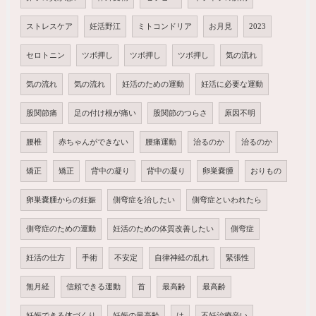
ストレスケア
妊活野江
ミトコンドリア
お月見
2023
セロトニン
ツボ押し
ツボ押し
ツボ押し
気の流れ
気の流れ
気の流れ
妊活のための運動
妊活に必要な運動
股関節痛
足の付け根が痛い
股関節のつらさ
原因不明
腰椎
赤ちゃんができない
腰痛運動
治るのか
治るのか
矯正
矯正
背中の凝り
背中の凝り
卵巣嚢腫
おりもの
卵巣嚢腫からの妊娠
側弯症を治したい
側弯症といわれたら
側弯症のための運動
妊活のための体質改善したい
側弯症
妊活の仕方
手術
不安定
自律神経の乱れ
緊張性
無月経
信頼できる運動
首
最高齢
最高齢
妊娠できる体づくり
妊娠の最高齢
は
不妊治療辛い