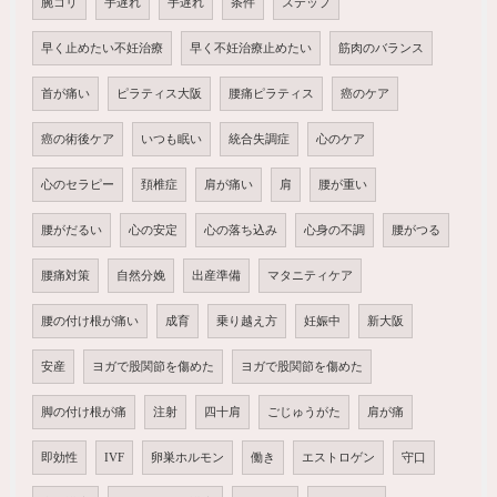
腕コリ
手遅れ
手遅れ
条件
ステップ
早く止めたい不妊治療
早く不妊治療止めたい
筋肉のバランス
首が痛い
ピラティス大阪
腰痛ピラティス
癌のケア
癌の術後ケア
いつも眠い
統合失調症
心のケア
心のセラピー
頚椎症
肩が痛い
肩
腰が重い
腰がだるい
心の安定
心の落ち込み
心身の不調
腰がつる
腰痛対策
自然分娩
出産準備
マタニティケア
腰の付け根が痛い
成育
乗り越え方
妊娠中
新大阪
安産
ヨガで股関節を傷めた
ヨガで股関節を傷めた
脚の付け根が痛
注射
四十肩
ごじゅうがた
肩が痛
即効性
IVF
卵巣ホルモン
働き
エストロゲン
守口