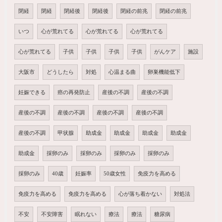
閉経
閉経
閉経後
閉経後
閉経の前兆
閉経の前兆
いつ
心が荒れてる
心が荒れてる
心が荒れてる
心が荒れてる
子供
子供
子供
子供
がんケア
施設
大阪市
どうしたら
対処
心温まる曲
卵巣機能低下
妊娠できる
癌の再発防止
産後の不調
産後の不調
産後の不調
産後の不調
産後の不調
産後の不調
産後の不調
甲状腺
助成金
助成金
助成金
助成金
助成金
採卵のみ
採卵のみ
採卵のみ
採卵のみ
採卵のみ
40歳
妊娠率
50歳女性
免疫力を高める
免疫力を高める
免疫力を高める
心が落ち着かない
対処法
不安
不安障害
眠れない
療法
療法
糖尿病