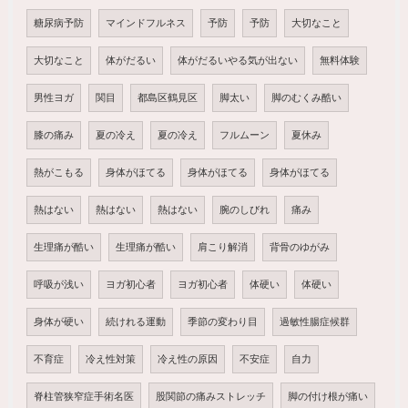
糖尿病予防
マインドフルネス
予防
予防
大切なこと
大切なこと
体がだるい
体がだるいやる気が出ない
無料体験
男性ヨガ
関目
都島区鶴見区
脚太い
脚のむくみ酷い
膝の痛み
夏の冷え
夏の冷え
フルムーン
夏休み
熱がこもる
身体がほてる
身体がほてる
身体がほてる
熱はない
熱はない
熱はない
腕のしびれ
痛み
生理痛が酷い
生理痛が酷い
肩こり解消
背骨のゆがみ
呼吸が浅い
ヨガ初心者
ヨガ初心者
体硬い
体硬い
身体が硬い
続けれる運動
季節の変わり目
過敏性腸症候群
不育症
冷え性対策
冷え性の原因
不安症
自力
脊柱管狭窄症手術名医
股関節の痛みストレッチ
脚の付け根が痛い