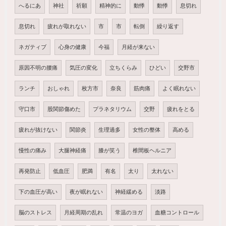
へるにあ
神社
祈願
精神的に
動悸
動悸
息切れ
息切れ
疲れが取れない
市
市
転倒
繰り返す
ネガティブ
心身の健康
今福
月経が来ない
原因不明の腰痛
気圧の変化
立ちくらみ
ひどい
交野市
ランチ
おしゃれ
枚方市
奈良
筋肉痛
よく眠れない
守口市
股関節傷めた
プラネタリウム
交野
疲れをとる
疲れが抜けない
関節炎
生理過多
女性の整体
高める
慢性の痛み
大腿神経痛
膝が笑う
椎間板ヘルニア
再発防止
低血圧
肥満
有名
太り
太れない
下の血圧が高い
夜が眠れない
神経緩める
淡路
脳のストレス
月経周期の乱れ
常温のヨガ
血糖コントロール