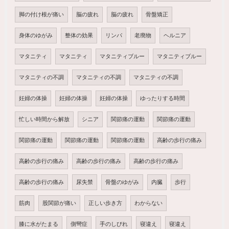
脚の付け根が痛い
脳の疲れ
脳の疲れ
骨盤矯正
身体のゆがみ
整体の効果
リンパ
老廃物
ヘルニア
マタニティ
マタニティ
マタニティブルー
マタニティブルー
マタニティの不調
マタニティの不調
マタニティの不調
妊婦の体操
妊婦の体操
妊婦の体操
ゆったりする時間
忙しい時間から解放
シニア
関節痛の運動
関節痛の運動
関節痛の運動
関節痛の運動
関節痛の運動
高齢の歩行の痛み
高齢の歩行の痛み
高齢の歩行の痛み
高齢の歩行の痛み
高齢の歩行の痛み
尿失禁
骨盤のゆがみ
内臓
歩行
筋肉
股関節が痛い
正しい歩き方
わからない
膝に水がたまる
側彎症
手のしびれ
寝違え
寝違え