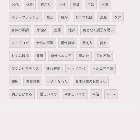
50代
休み
首こり
正月
寒波
年始
不調
ホットフラッシュ
禁止
膝が
どうすれば
流産
ケア
身体の不調
片頭痛
土居
滝井
何となく調子が悪い
シニアヨガ
女性の不調
慢性腰痛
整え方
乱れ
むくみ解消
膝痛
頚椎ヘルニア
痛めた
目の不調
マシンピラティス
疲れ解消
ヘッドスパ
ヘルニア予防
施術
骨盤調整
小さくなった
夏季休業のお知らせ
腕がしびれる
優しいヨガ
やさしいヨガ
申込
muna