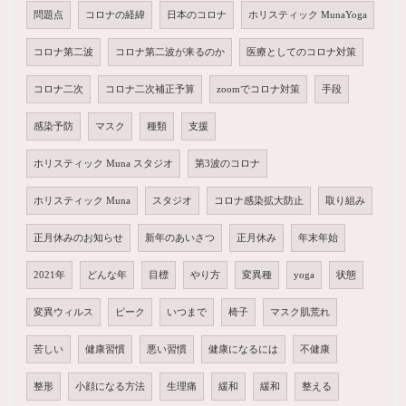
問題点
コロナの経緯
日本のコロナ
ホリスティック MunaYoga
コロナ第二波
コロナ第二波が来るのか
医療としてのコロナ対策
コロナ二次
コロナ二次補正予算
zoomでコロナ対策
手段
感染予防
マスク
種類
支援
ホリスティック Muna スタジオ
第3波のコロナ
ホリスティック Muna
スタジオ
コロナ感染拡大防止
取り組み
正月休みのお知らせ
新年のあいさつ
正月休み
年末年始
2021年
どんな年
目標
やり方
変異種
yoga
状態
変異ウィルス
ピーク
いつまで
椅子
マスク肌荒れ
苦しい
健康習慣
悪い習慣
健康になるには
不健康
整形
小顔になる方法
生理痛
緩和
緩和
整える