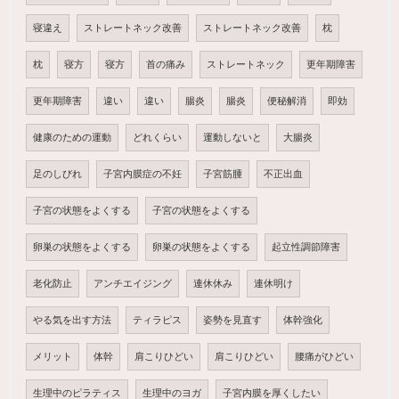
寝違え
ストレートネック改善
ストレートネック改善
枕
枕
寝方
寝方
首の痛み
ストレートネック
更年期障害
更年期障害
違い
違い
腸炎
腸炎
便秘解消
即効
健康のための運動
どれくらい
運動しないと
大腸炎
足のしびれ
子宮内膜症の不妊
子宮筋腫
不正出血
子宮の状態をよくする
子宮の状態をよくする
卵巣の状態をよくする
卵巣の状態をよくする
起立性調節障害
老化防止
アンチエイジング
連休休み
連休明け
やる気を出す方法
ティラピス
姿勢を見直す
体幹強化
メリット
体幹
肩こりひどい
肩こりひどい
腰痛がひどい
生理中のピラティス
生理中のヨガ
子宮内膜を厚くしたい