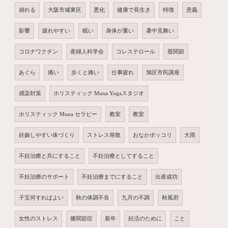
崩れる
大阪市城東区
悪化
健康で長生き
特徴
意義
影響
疲れやすい
眠い
身体が重い
暑中見舞い
コロナワクチン
産婦人科学会
コレステロール
股関節
あぐら
痛い
歩くと痛い
仕事疲れ
旭区市民講座
感染対策
ホリスティック Muna Yogaスタジオ
ホリスティック Muna セラピー
教室
教室
妊娠しやすい体づくり
ストレス発散
おなかポッコリ
大雨
不妊治療と共にすること
不妊治療としてすること
不妊治療のサポート
不妊治療までにすること
出産成功
子宝何すればよい
秋の体調不良
九月の不調
秋風邪
女性のストレス
膝関節症
新年
妊活のために
こと