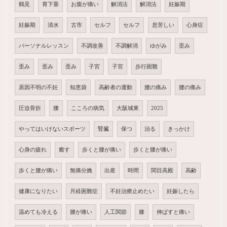
鶴見
胃下垂
お腹が痛い
解消法
解消法
妊娠期
妊娠期
清水
古市
セルフ
セルフ
息苦しい
心身症
パーソナルレッスン
不調改善
不調解消
ゆがみ
歪み
歪み
歪み
歪み
子宮
子宮
歩行困難
原因不明の不妊
知恵袋
高齢者の運動
腰の痛み
腰の痛み
圧迫骨折
腰
こころの病気
大阪城東
2025
やってはいけないスポーツ
腎臓
保つ
治る
きっかけ
心身の疲れ
癒す
歩くと腰が痛い
歩くと腰が痛い
歩くと腰が痛い
無痛分娩
出産
時間
関目高殿
高齢
健康になりたい
月経困難症
不妊治療止めたい
妊娠したら
温めても冷える
腰が痛い
人工関節
膝
伸ばすと痛い