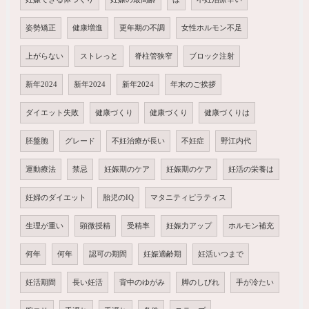
姿勢矯正
健康増進
更年期の不調
女性ホルモン不足
上がらない
ストレっと
脊柱管狭窄
ブロック注射
新年2024
新年2024
新年2024
年末のご挨拶
ダイエット失敗
健康づくり
健康づくり
健康づくりは
胚盤胞
グレード
不妊治療が長い
不妊症
野江内代
運動療法
禁忌
妊娠期のケア
妊娠期のケア
妊活の栄養は
妊婦のダイエット
胎児のIQ
マタニティピラティス
生理が重い
顕微授精
受精率
妊娠力アップ
ホルモン補充
何年
何年
認可の期間
妊娠適齢期
妊活いつまで
妊活期間
長い妊活
背中のゆがみ
脚のしびれ
手が冷たい