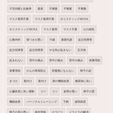
子宮内膜と妊娠率
着床
不整脈
不整脈
不整脈
マスク着用不要
マスク着用不要
ホリスティックMUNA
ホリスティックMUNA
マスク着用
マスク不要
心の病気
心療内科
寝つきが悪い
70歳
基礎代謝
起立性障害
起立性障害
起立性障害
やる気が起きない
五月病
起きれない
背中の痛み
背中の痛み
背中の痛み
体重増加
体重増加
がんの再発防止
胚盤胞にならない
卵子の必
きつけ
着付け
着付け
肺の機能改善
糖尿病に良い
心臓疾患に良い運動
コツ
コツ
姿勢が悪い
卵子の質
機能改善
パーソナルトレーニング
下痢
虚弱体質
卵子の質が悪い
体外受精
セラピー
イライラの解消