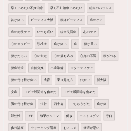
早く止めたい不妊治療
早く不妊治療止めたい
筋肉のバランス
首が痛い
ピラティス大阪
腰痛ピラティス
癌のケア
癌の術後ケア
いつも眠い
統合失調症
心のケア
心のセラピー
頚椎症
肩が痛い
肩
腰が重い
腰がだるい
心の安定
心の落ち込み
心身の不調
腰がつる
腰痛対策
自然分娩
出産準備
マタニティケア
腰の付け根が痛い
成育
乗り越え方
妊娠中
新大阪
安産
ヨガで股関節を傷めた
ヨガで股関節を傷めた
脚の付け根が痛
注射
四十肩
ごじゅうがた
肩が痛
即効性
IVF
卵巣ホルモン
働き
エストロゲン
守口
歩行講座
ウォーキング講座
おススメ
循環が悪い