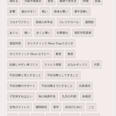
崩れる
大阪市城東区
悪化
健康で長生き
特徴
意義
影響
疲れやすい
眠い
身体が重い
暑中見舞い
コロナワクチン
産婦人科学会
コレステロール
股関節
あぐら
痛い
歩くと痛い
仕事疲れ
旭区市民講座
感染対策
ホリスティック Muna Yogaスタジオ
ホリスティック Muna セラピー
教室
教室
妊娠しやすい体づくり
ストレス発散
おなかポッコリ
大雨
不妊治療と共にすること
不妊治療としてすること
不妊治療のサポート
不妊治療までにすること
出産成功
子宝何すればよい
秋の体調不良
九月の不調
秋風邪
女性のストレス
膝関節症
新年
妊活のために
こと