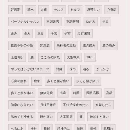
妊娠期
清水
古市
セルフ
セルフ
息苦しい
心身症
パーソナルレッスン
不調改善
不調解消
ゆがみ
歪み
歪み
歪み
歪み
子宮
子宮
歩行困難
原因不明の不妊
知恵袋
高齢者の運動
腰の痛み
腰の痛み
圧迫骨折
腰
こころの病気
大阪城東
2025
やってはいけないスポーツ
腎臓
保つ
治る
きっかけ
心身の疲れ
癒す
歩くと腰が痛い
歩くと腰が痛い
歩くと腰が痛い
無痛分娩
出産
時間
関目高殿
高齢
健康になりたい
月経困難症
不妊治療止めたい
妊娠したら
温めても冷える
腰が痛い
人工関節
膝
伸ばすと痛い
へるにあ
神社
祈願
精神的に
動悸
動悸
息切れ