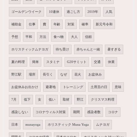
ゴールデンウイーク
10連休
過ごし方
2019年
人気
補助金
仕事
費
年齢
対策
確率
新元号令和
予想
平和
方法
食べ物
大人
信頼
ホリスティックムナヨガ
待ち受け
赤ちゃんと一緒
暑すぎる
夏の料理
簡単
スタミナ
G20サミット
交通
休業
野江駅
場所
長引く
なぜ
花火
お盆休み
お盆休みお出かけ
避暑地
トレーニング
土用丑の日
意味
7月
低下
女
低い
取材
野江
クリスマス料理
感染しない
コロナウィルス対策
期間
感染者数
コロナ
日本
munayoga
ホリスティック Muna Yoga
ムナヨガ