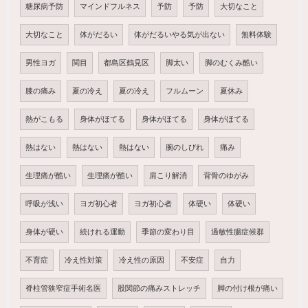
糖尿病予防
マインドフルネス
予防
予防
大切なこと
大切なこと
体がだるい
体がだるいやる気が出ない
無料体験
男性ヨガ
関目
都島区鶴見区
脚太い
脚のむくみ酷い
膝の痛み
夏の冷え
夏の冷え
フルムーン
夏休み
熱がこもる
身体がほてる
身体がほてる
身体がほてる
熱はない
熱はない
熱はない
腕のしびれ
痛み
生理痛が酷い
生理痛が酷い
肩こり解消
背骨のゆがみ
呼吸が浅い
ヨガ初心者
ヨガ初心者
体硬い
体硬い
身体が硬い
続けれる運動
季節の変わり目
過敏性腸症候群
不育症
冷え性対策
冷え性の原因
不安症
自力
脊柱管狭窄症手術名医
股関節の痛みストレッチ
脚の付け根が痛い