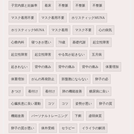
子宮内膜と妊娠率
着床
不整脈
不整脈
不整脈
マスク着用不要
マスク着用不要
ホリスティックMUNA
ホリスティックMUNA
マスク着用
マスク不要
心の病気
心療内科
寝つきが悪い
70歳
基礎代謝
起立性障害
起立性障害
起立性障害
やる気が起きない
五月病
起きれない
背中の痛み
背中の痛み
背中の痛み
体重増加
体重増加
がんの再発防止
胚盤胞にならない
卵子の必
きつけ
着付け
着付け
肺の機能改善
糖尿病に良い
心臓疾患に良い運動
コツ
コツ
姿勢が悪い
卵子の質
機能改善
パーソナルトレーニング
下痢
虚弱体質
卵子の質が悪い
体外受精
セラピー
イライラの解消