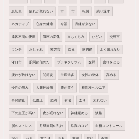
息切れ
疲れが取れない
市
市
転倒
繰り返す
ネガティブ
心身の健康
今福
月経が来ない
原因不明の腰痛
気圧の変化
立ちくらみ
ひどい
交野市
ランチ
おしゃれ
枚方市
奈良
筋肉痛
よく眠れない
守口市
股関節傷めた
プラネタリウム
交野
疲れをとる
疲れが抜けない
関節炎
生理過多
女性の整体
高める
慢性の痛み
大腿神経痛
膝が笑う
椎間板ヘルニア
再発防止
低血圧
肥満
有名
太り
太れない
下の血圧が高い
夜が眠れない
神経緩める
淡路
脳のストレス
月経周期の乱れ
常温のヨガ
血糖コントロール
50代
休み
首こり
正月
寒波
年始
不調