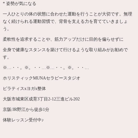
* 姿勢が気になる
一人ひとりの体の状態に合わせた運動を行うことが大切です。無理
なく続けられる運動習慣で、背骨を支える力を育てていきましょ
う。
柔軟性を追求することや、筋力アップだけに目的を偏らせずに
全身で健康なスタンスを築けて行けるような取り組みがお勧めで
す。
※…・・。※。・・…※…・・。※。・・…
ホリスティックMUNAセラピースタジオ
ピラティスxヨガx整体
大阪市城東区成育3丁目2-12三進ビル202
京阪/JR野江から徒歩1分
体験レッスン受付中♪