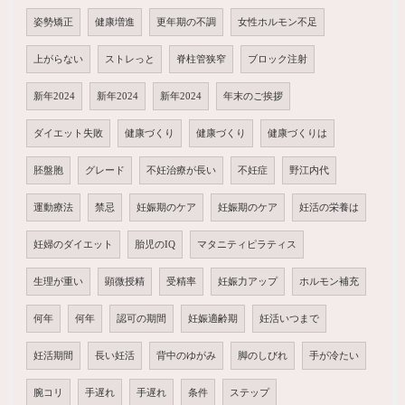
姿勢矯正
健康増進
更年期の不調
女性ホルモン不足
上がらない
ストレっと
脊柱管狭窄
ブロック注射
新年2024
新年2024
新年2024
年末のご挨拶
ダイエット失敗
健康づくり
健康づくり
健康づくりは
胚盤胞
グレード
不妊治療が長い
不妊症
野江内代
運動療法
禁忌
妊娠期のケア
妊娠期のケア
妊活の栄養は
妊婦のダイエット
胎児のIQ
マタニティピラティス
生理が重い
顕微授精
受精率
妊娠力アップ
ホルモン補充
何年
何年
認可の期間
妊娠適齢期
妊活いつまで
妊活期間
長い妊活
背中のゆがみ
脚のしびれ
手が冷たい
腕コリ
手遅れ
手遅れ
条件
ステップ