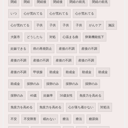
閉経
閉経
閉経後
閉経後
閉経の前兆
閉経の前兆
いつ
心が荒れてる
心が荒れてる
心が荒れてる
心が荒れてる
子供
子供
子供
子供
がんケア
施設
大阪市
どうしたら
対処
心温まる曲
卵巣機能低下
妊娠できる
癌の再発防止
産後の不調
産後の不調
産後の不調
産後の不調
産後の不調
産後の不調
産後の不調
甲状腺
助成金
助成金
助成金
助成金
助成金
採卵のみ
採卵のみ
採卵のみ
採卵のみ
採卵のみ
40歳
妊娠率
50歳女性
免疫力を高める
免疫力を高める
免疫力を高める
心が落ち着かない
対処法
不安
不安障害
眠れない
療法
療法
糖尿病