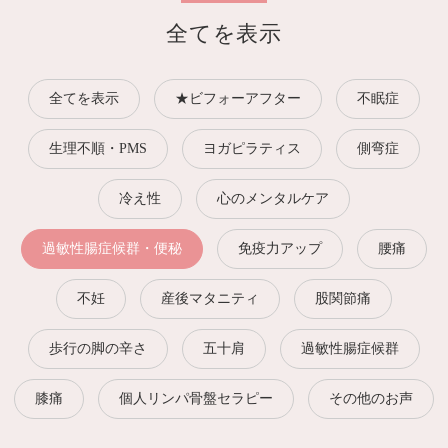
全てを表示
全てを表示
★ビフォーアフター
不眠症
生理不順・PMS
ヨガピラティス
側弯症
冷え性
心のメンタルケア
過敏性腸症候群・便秘
免疫力アップ
腰痛
不妊
産後マタニティ
股関節痛
歩行の脚の辛さ
五十肩
過敏性腸症候群
膝痛
個人リンパ骨盤セラピー
その他のお声