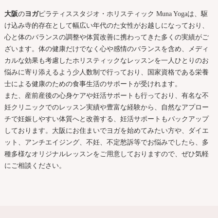
大阪
の
ヨガ
ピラティススタジオ・ホリスティック Muna Yogaは、駆
け込み寺的存在として幅広い年代のた女性がお越しになっており、
心と体のバランスの調整や体質改善に携わってきた多くの実績がご
ざいます。体の健康だけでなく心や感情のバランスを含め、メディ
カルな効果も考慮したホリスティックなレッスンを一人ひとりのお
悩みに寄り添えるよう少人数制で行っており、国家資格である栄養
士による健康のための食事生活のサポートが受けれます。
また、産前産後の心身ケアや妊活サポートも行っており、有名な不
妊クリニックでのレッスン実績や豊富な経験から、自然なアプロー
チで妊娠しやすい体質へと改善する、妊活サポートもバックアップ
しております。
大阪
にお住まいで
ヨガ
を始めてみたい方や、ダイエ
ット、アンチエイジング、不妊、不定愁訴等でお悩みでしたら、多
種多様なオリジナルレッスンをご用意しておりますので、ぜひ気軽
にご相談ください。