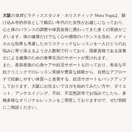
大阪
の
ヨガ
ピラティススタジオ・ホリスティック Muna Yogaは、駆
け込み寺的存在として幅広い年代のた女性がお越しになっており、
心と体のバランスの調整や体質改善に携わってきた多くの実績がご
ざいます。体の健康だけでなく心や感情のバランスを含め、メディ
カルな効果も考慮したホリスティックなレッスンを一人ひとりのお
悩みに寄り添えるよう少人数制で行っており、国家資格である栄養
士による健康のための食事生活のサポートが受けれます。
また、産前産後の心身ケアや妊活サポートも行っており、有名な不
妊クリニックでのレッスン実績や豊富な経験から、自然なアプロー
チで妊娠しやすい体質へと改善する、妊活サポートもバックアップ
しております。
大阪
にお住まいで
ヨガ
を始めてみたい方や、ダイエ
ット、アンチエイジング、不妊、不定愁訴等でお悩みでしたら、多
種多様なオリジナルレッスンをご用意しておりますので、ぜひ気軽
にご相談ください。