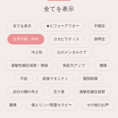
全てを表示
全てを表示
★ビフォーアフター
不眠症
生理不順・PMS
ヨガピラティス
側弯症
冷え性
心のメンタルケア
過敏性腸症候群・便秘
免疫力アップ
腰痛
不妊
産後マタニティ
股関節痛
歩行の脚の辛さ
五十肩
過敏性腸症候群
膝痛
個人リンパ骨盤セラピー
その他のお声