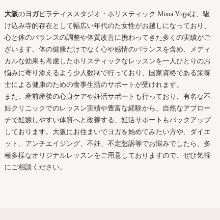
大阪
の
ヨガ
ピラティススタジオ・ホリスティック Muna Yogaは、駆
け込み寺的存在として幅広い年代のた女性がお越しになっており、
心と体のバランスの調整や体質改善に携わってきた多くの実績がご
ざいます。体の健康だけでなく心や感情のバランスを含め、メディ
カルな効果も考慮したホリスティックなレッスンを一人ひとりのお
悩みに寄り添えるよう少人数制で行っており、国家資格である栄養
士による健康のための食事生活のサポートが受けれます。
また、産前産後の心身ケアや妊活サポートも行っており、有名な不
妊クリニックでのレッスン実績や豊富な経験から、自然なアプロー
チで妊娠しやすい体質へと改善する、妊活サポートもバックアップ
しております。
大阪
にお住まいで
ヨガ
を始めてみたい方や、ダイエ
ット、アンチエイジング、不妊、不定愁訴等でお悩みでしたら、多
種多様なオリジナルレッスンをご用意しておりますので、ぜひ気軽
にご相談ください。