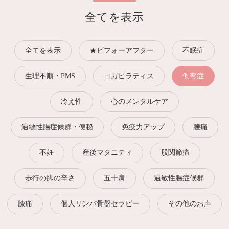
全てを表示
全てを表示
★ビフォーアフター
不眠症
生理不順・PMS
ヨガピラティス
側弯症
冷え性
心のメンタルケア
過敏性腸症候群・便秘
免疫力アップ
腰痛
不妊
産後マタニティ
股関節痛
歩行の脚の辛さ
五十肩
過敏性腸症候群
膝痛
個人リンパ骨盤セラピー
その他のお声