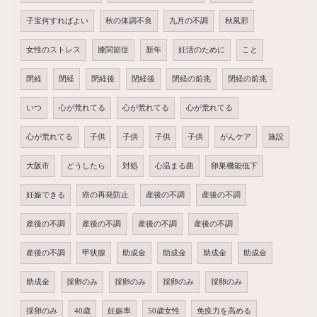
子宝何すればよい
秋の体調不良
九月の不調
秋風邪
女性のストレス
膝関節症
新年
妊活のために
こと
閉経
閉経
閉経後
閉経後
閉経の前兆
閉経の前兆
いつ
心が荒れてる
心が荒れてる
心が荒れてる
心が荒れてる
子供
子供
子供
子供
がんケア
施設
大阪市
どうしたら
対処
心温まる曲
卵巣機能低下
妊娠できる
癌の再発防止
産後の不調
産後の不調
産後の不調
産後の不調
産後の不調
産後の不調
産後の不調
甲状腺
助成金
助成金
助成金
助成金
助成金
採卵のみ
採卵のみ
採卵のみ
採卵のみ
採卵のみ
40歳
妊娠率
50歳女性
免疫力を高める