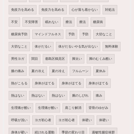
免疫力を高める
免疫力を高める
心が落ち着かない
対処法
不安
不安障害
眠れない
療法
療法
糖尿病
糖尿病予防
マインドフルネス
予防
予防
大切なこと
大切なこと
体がだるい
体がだるいやる気が出ない
無料体験
男性ヨガ
関目
都島区鶴見区
脚太い
脚のむくみ酷い
膝の痛み
夏の冷え
夏の冷え
フルムーン
夏休み
熱がこもる
身体がほてる
身体がほてる
身体がほてる
熱はない
熱はない
熱はない
腕のしびれ
痛み
生理痛が酷い
生理痛が酷い
肩こり解消
背骨のゆがみ
呼吸が浅い
ヨガ初心者
ヨガ初心者
体硬い
体硬い
身体が硬い
続けれる運動
季節の変わり目
過敏性腸症候群