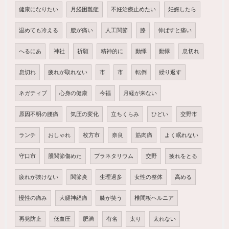
健康になりたい
月経困難症
不妊治療止めたい
妊娠したら
温めても冷える
腰が痛い
人工関節
膝
伸ばすと痛い
へるにあ
神社
祈願
精神的に
動悸
動悸
息切れ
息切れ
疲れが取れない
市
市
転倒
繰り返す
ネガティブ
心身の健康
今福
月経が来ない
原因不明の腰痛
気圧の変化
立ちくらみ
ひどい
交野市
ランチ
おしゃれ
枚方市
奈良
筋肉痛
よく眠れない
守口市
股関節傷めた
プラネタリウム
交野
疲れをとる
疲れが抜けない
関節炎
生理過多
女性の整体
高める
慢性の痛み
大腿神経痛
膝が笑う
椎間板ヘルニア
再発防止
低血圧
肥満
有名
太り
太れない