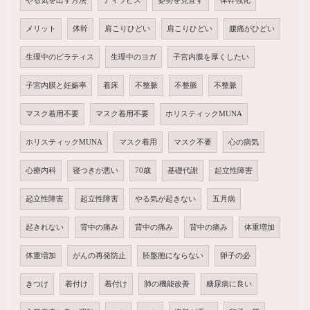
やる気を出す方法
ティラピス
姿勢を見直す
体幹強化
メリット
体幹
肩こりひどい
肩こりひどい
腰痛がひどい
生理中のピラティス
生理中のヨガ
子宮内膜を厚くしたい
子宮内膜と妊娠率
着床
不整脈
不整脈
不整脈
マスク着用不要
マスク着用不要
ホリスティックMUNA
ホリスティックMUNA
マスク着用
マスク不要
心の病気
心療内科
寝つきが悪い
70歳
基礎代謝
起立性障害
起立性障害
起立性障害
やる気が起きない
五月病
起きれない
背中の痛み
背中の痛み
背中の痛み
体重増加
体重増加
がんの再発防止
胚盤胞にならない
卵子の必
きつけ
着付け
着付け
肺の機能改善
糖尿病に良い