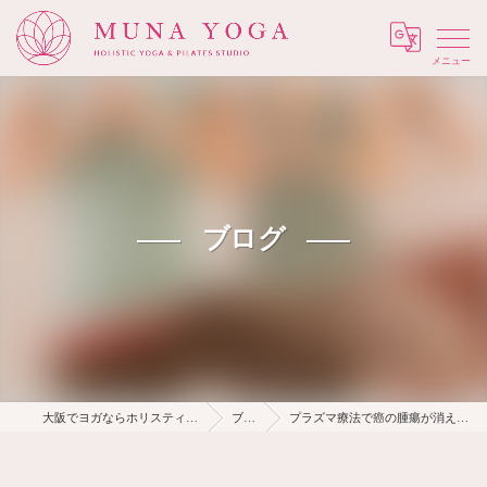
Menu
ブログ
大阪でヨガならホリスティック Muna Yoga
ブログ
プラズマ療法で癌の腫瘍が消えた発明家の田丸先生