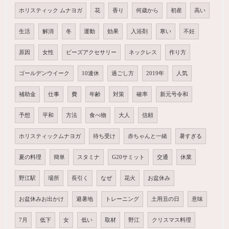
ホリスティック ムナヨガ
花
香り
何歳から
初産
高い
生活
解消
冬
運動
効果
入浴剤
寒い
不妊
原因
女性
ビーズアクセサリー
ネックレス
作り方
ゴールデンウイーク
10連休
過ごし方
2019年
人気
補助金
仕事
費
年齢
対策
確率
新元号令和
予想
平和
方法
食べ物
大人
信頼
ホリスティックムナヨガ
待ち受け
赤ちゃんと一緒
暑すぎる
夏の料理
簡単
スタミナ
G20サミット
交通
休業
野江駅
場所
長引く
なぜ
花火
お盆休み
お盆休みお出かけ
避暑地
トレーニング
土用丑の日
意味
7月
低下
女
低い
取材
野江
クリスマス料理