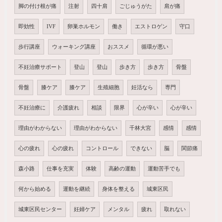
脚の付け根が痛
注射
四十肩
ごじゅうがた
肩が痛
即効性
IVF
卵巣ホルモン
働き
エストロゲン
守口
歩行講座
ウォーキング講座
おススメ
循環が悪い
不妊治療サポート
登山
登山
歩き方
歩き方
骨盤
骨盤
膝ケア
膝ケア
生殖細胞
妊活なら
専門
不妊治療に
介護疲れ
相談
限界
心が辛い
心が辛い
理由がわからない
理由がわからない
千林大宮
感情
感情
心の疲れ
心の疲れ
コントロール
できない
脳
関節痛
森小路
仕事を充実
体験
高齢の運動
運動苦手でも
何から始める
運動を継続
身体を整える
城東区民
城東区民センター
妊婦ケア
メンタル
疲れ
取れない