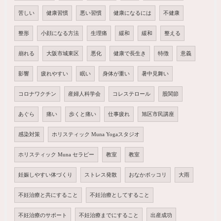
苦しい
健康習慣
悪い習慣
健康になるには
不健康
整形
小顔になる方法
生理痛
緩和
緩和
整える
崩れる
大阪市城東区
悪化
健康で長生き
特徴
意義
影響
疲れやすい
眠い
身体が重い
暑中見舞い
コロナワクチン
産婦人科学会
コレステロール
股関節
あぐら
痛い
歩くと痛い
仕事疲れ
旭区市民講座
感染対策
ホリスティック Muna Yogaスタジオ
ホリスティック Muna セラピー
教室
教室
妊娠しやすい体づくり
ストレス発散
おなかポッコリ
大雨
不妊治療と共にすること
不妊治療としてすること
不妊治療のサポート
不妊治療までにすること
出産成功