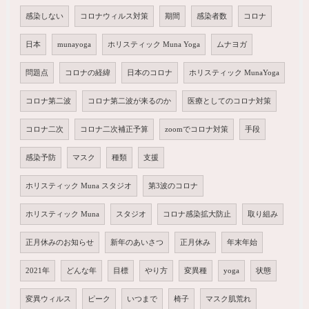
感染しない
コロナウィルス対策
期間
感染者数
コロナ
日本
munayoga
ホリスティック Muna Yoga
ムナヨガ
問題点
コロナの経緯
日本のコロナ
ホリスティック MunaYoga
コロナ第二波
コロナ第二波が来るのか
医療としてのコロナ対策
コロナ二次
コロナ二次補正予算
zoomでコロナ対策
手段
感染予防
マスク
種類
支援
ホリスティック Muna スタジオ
第3波のコロナ
ホリスティック Muna
スタジオ
コロナ感染拡大防止
取り組み
正月休みのお知らせ
新年のあいさつ
正月休み
年末年始
2021年
どんな年
目標
やり方
変異種
yoga
状態
変異ウィルス
ピーク
いつまで
椅子
マスク肌荒れ