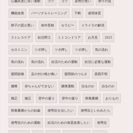
心臓疾患に良い運動
コツ
コツ
姿勢が悪い
卵子の質
機能改善
パーソナルトレーニング
下痢
虚弱体質
卵子の質が悪い
体外受精
セラピー
イライラの解消
ストレスケア
妊活野江
ミトコンドリア
お月見
2023
セロトニン
ツボ押し
ツボ押し
ツボ押し
気の流れ
気の流れ
気の流れ
妊活のための運動
妊活に必要な運動
股関節痛
足の付け根が痛い
股関節のつらさ
原因不明
腰椎
赤ちゃんができない
腰痛運動
治るのか
治るのか
矯正
矯正
背中の凝り
背中の凝り
卵巣嚢腫
おりもの
卵巣嚢腫からの妊娠
側弯症を治したい
側弯症といわれたら
側弯症のための運動
妊活のための体質改善したい
側弯症