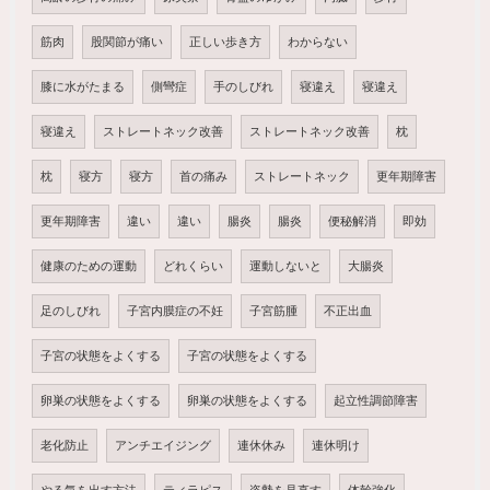
筋肉
股関節が痛い
正しい歩き方
わからない
膝に水がたまる
側彎症
手のしびれ
寝違え
寝違え
寝違え
ストレートネック改善
ストレートネック改善
枕
枕
寝方
寝方
首の痛み
ストレートネック
更年期障害
更年期障害
違い
違い
腸炎
腸炎
便秘解消
即効
健康のための運動
どれくらい
運動しないと
大腸炎
足のしびれ
子宮内膜症の不妊
子宮筋腫
不正出血
子宮の状態をよくする
子宮の状態をよくする
卵巣の状態をよくする
卵巣の状態をよくする
起立性調節障害
老化防止
アンチエイジング
連休休み
連休明け