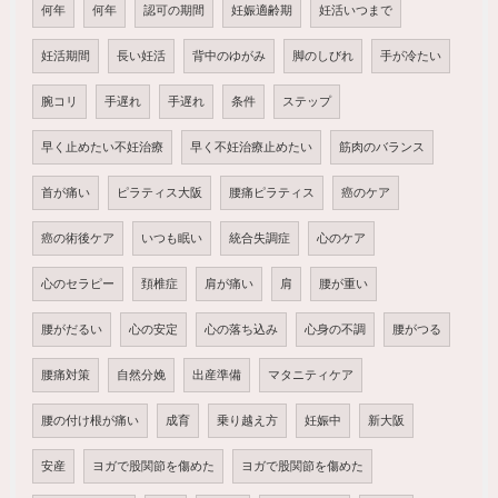
何年
何年
認可の期間
妊娠適齢期
妊活いつまで
妊活期間
長い妊活
背中のゆがみ
脚のしびれ
手が冷たい
腕コリ
手遅れ
手遅れ
条件
ステップ
早く止めたい不妊治療
早く不妊治療止めたい
筋肉のバランス
首が痛い
ピラティス大阪
腰痛ピラティス
癌のケア
癌の術後ケア
いつも眠い
統合失調症
心のケア
心のセラピー
頚椎症
肩が痛い
肩
腰が重い
腰がだるい
心の安定
心の落ち込み
心身の不調
腰がつる
腰痛対策
自然分娩
出産準備
マタニティケア
腰の付け根が痛い
成育
乗り越え方
妊娠中
新大阪
安産
ヨガで股関節を傷めた
ヨガで股関節を傷めた