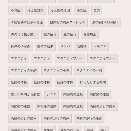
不育症
冷え性対策
冷え性の原因
不安症
自力
脊柱管狭窄症手術名医
股関節の痛みストレッチ
脚の付け根が痛い
脚の付け根が痛い
脳の疲れ
脳の疲れ
骨盤矯正
身体のゆがみ
整体の効果
リンパ
老廃物
ヘルニア
マタニティ
マタニティ
マタニティブルー
マタニティブルー
マタニティの不調
マタニティの不調
マタニティの不調
妊婦の体操
妊婦の体操
妊婦の体操
ゆったりする時間
忙しい時間から解放
シニア
関節痛の運動
関節痛の運動
関節痛の運動
関節痛の運動
関節痛の運動
高齢の歩行の痛み
高齢の歩行の痛み
高齢の歩行の痛み
高齢の歩行の痛み
高齢の歩行の痛み
尿失禁
骨盤のゆがみ
内臓
歩行