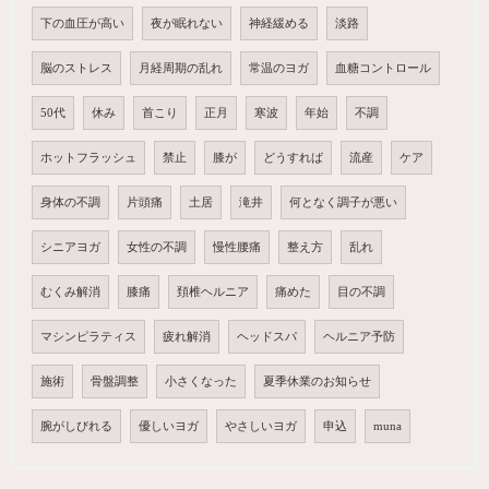
下の血圧が高い
夜が眠れない
神経緩める
淡路
脳のストレス
月経周期の乱れ
常温のヨガ
血糖コントロール
50代
休み
首こり
正月
寒波
年始
不調
ホットフラッシュ
禁止
膝が
どうすれば
流産
ケア
身体の不調
片頭痛
土居
滝井
何となく調子が悪い
シニアヨガ
女性の不調
慢性腰痛
整え方
乱れ
むくみ解消
膝痛
頚椎ヘルニア
痛めた
目の不調
マシンピラティス
疲れ解消
ヘッドスパ
ヘルニア予防
施術
骨盤調整
小さくなった
夏季休業のお知らせ
腕がしびれる
優しいヨガ
やさしいヨガ
申込
muna