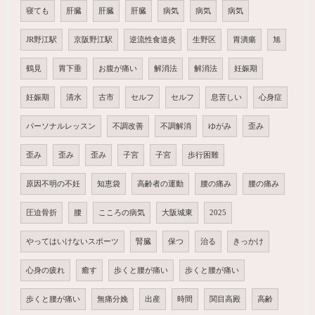
寝ても
肝臓
肝臓
肝臓
病気
病気
病気
JR野江駅
京阪野江駅
逆流性食道炎
生野区
胃潰瘍
旭
鶴見
胃下垂
お腹が痛い
解消法
解消法
妊娠期
妊娠期
清水
古市
セルフ
セルフ
息苦しい
心身症
パーソナルレッスン
不調改善
不調解消
ゆがみ
歪み
歪み
歪み
歪み
子宮
子宮
歩行困難
原因不明の不妊
知恵袋
高齢者の運動
腰の痛み
腰の痛み
圧迫骨折
腰
こころの病気
大阪城東
2025
やってはいけないスポーツ
腎臓
保つ
治る
きっかけ
心身の疲れ
癒す
歩くと腰が痛い
歩くと腰が痛い
歩くと腰が痛い
無痛分娩
出産
時間
関目高殿
高齢