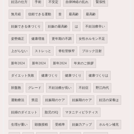
妊活の仕方
手術
不安定
自律神経の乱れ
緊張性
無月経
信頼できる運動
首
最高齢
最高齢
妊娠できる体づくり
妊娠の最高齢
は
不妊治療辛い
姿勢矯正
健康増進
更年期の不調
女性ホルモン不足
上がらない
ストレっと
脊柱管狭窄
ブロック注射
新年2024
新年2024
新年2024
年末のご挨拶
ダイエット失敗
健康づくり
健康づくり
健康づくりは
胚盤胞
グレード
不妊治療が長い
不妊症
野江内代
運動療法
禁忌
妊娠期のケア
妊娠期のケア
妊活の栄養は
妊婦のダイエット
胎児のIQ
マタニティピラティス
生理が重い
顕微授精
受精率
妊娠力アップ
ホルモン補充